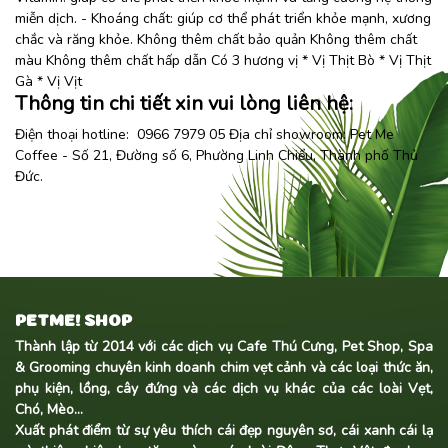
miễn dịch. - Khoáng chất: giúp cơ thể phát triển khỏe mạnh, xương
chắc và răng khỏe. Không thêm chất bảo quản Không thêm chất
màu Không thêm chất hấp dẫn Có 3 hương vị * Vị Thịt Bò * Vị Thịt
Gà * Vị Vịt
Thông tin chi tiết xin vui lòng liên hệ:
Điện thoại hotline: 0966 7979 05 Địa chỉ showroom:
Pet Me
Coffee
- Số 21, Đường số 6, Phường Linh Chiểu, Thành phố Thủ
Đức.
PETME! SHOP
Thành lập từ 2014 với các dịch vụ Cafe Thú Cưng, Pet Shop, Spa
& Grooming chuyên kinh doanh
chim vẹt cảnh
và các loại thức ăn,
phụ kiện, lồng, cây đứng và các dịch vụ khác của các loài Vẹt,
Chó, Mèo...
Xuất phát điểm từ sự yêu thích cái đẹp nguyên sơ, cái xanh cái lạ