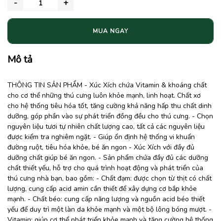
MUA NGAY
Mô tả
THÔNG TIN SẢN PHẨM - Xúc Xích chứa Vitamin & khoáng chất
cho cơ thể những thú cưng luôn khỏe mạnh, linh hoạt. Chất xơ
cho hệ thống tiêu hóa tốt, tăng cường khả năng hấp thu chất dinh
dưỡng, góp phần vào sự phát triển đồng đều cho thú cưng. - Chọn
nguyên liệu tươi tự nhiên chất lượng cao, tất cả các nguyên liệu
được kiểm tra nghiêm ngặt. - Giúp ổn định hệ thống vi khuẩn
đường ruột, tiêu hóa khỏe, bé ăn ngon - Xúc Xích với đầy đủ
dưỡng chất giúp bé ăn ngon. - Sản phẩm chứa đầy đủ các dưỡng
chất thiết yếu, hỗ trợ cho quá trình hoạt động và phát triển của
thú cưng nhà bạn, bao gồm: - Chất đạm: được chọn từ thịt có chất
lượng, cung cấp acid amin cần thiết để xây dựng cơ bắp khỏe
mạnh. - Chất béo: cung cấp năng lượng và nguồn acid béo thiết
yếu để duy trì một làn da khỏe mạnh và một bộ lông bóng mượt. -
Vitamin: giúp cơ thể phát triển khỏe mạnh và tăng cường hệ thống