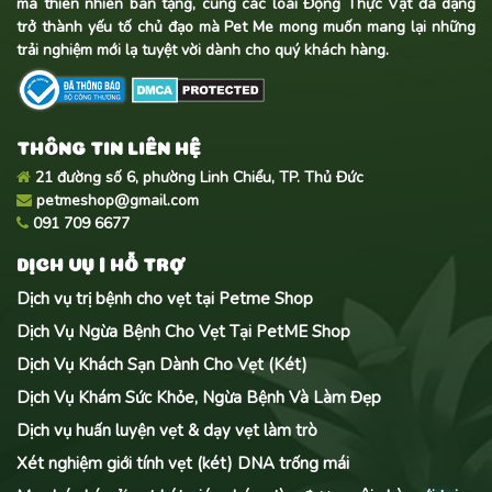
mà thiên nhiên ban tặng, cùng các loài Động Thực Vật đa dạng
trở thành yếu tố chủ đạo mà Pet Me mong muốn mang lại những
trải nghiệm mới lạ tuyệt vời dành cho quý khách hàng.
THÔNG TIN LIÊN HỆ
21 đường số 6, phường Linh Chiểu, TP. Thủ Đức
petmeshop@gmail.com
091 709 6677
DỊCH VỤ | HỖ TRỢ
Dịch vụ trị bệnh cho vẹt tại Petme Shop
Dịch Vụ Ngừa Bệnh Cho Vẹt Tại PetME Shop
Dịch Vụ Khách Sạn Dành Cho Vẹt (Két)
Dịch Vụ Khám Sức Khỏe, Ngừa Bệnh Và Làm Đẹp
Dịch vụ huấn luyện vẹt & dạy vẹt làm trò
Xét nghiệm giới tính vẹt (két) DNA trống mái