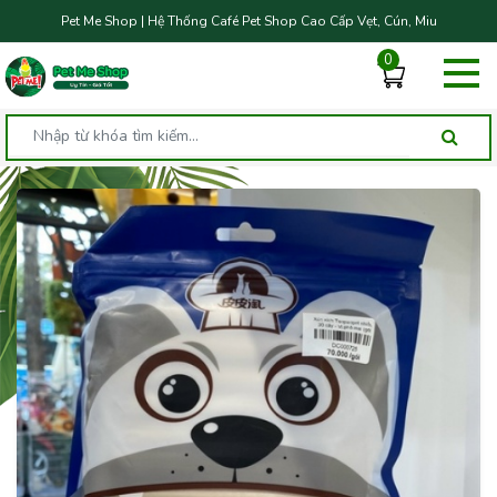
Pet Me Shop | Hệ Thống Café Pet Shop Cao Cấp Vẹt, Cún, Miu
0