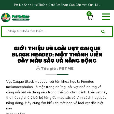
Pet Me Shop | Hệ Thống Café Pet Shop Cao Cấp Vẹt, Cún, Miu
0
GIỚI THIỆU VỀ LOÀI VẸT CAIQUE
BLACK HEADED: MỘT THÀNH VIÊN
ĐẦY MÀU SẮC VÀ NĂNG ĐỘNG
Tác giả : PETME
Vẹt Caique Black Headed, với tên khoa học là Pionites
melanocephalus, là một trong những loài vẹt nhỏ nhưng vô
cùng nổi bật và đáng yêu trong thế giới chim cảnh. Loài vẹt này
thu hút sự chú ý bởi bộ lông đa màu sắc và tính cách hoạt bát,
năng động. Hãy cùng tìm hiểu chi tiết hơn về loài vẹt đặc biệt
này.