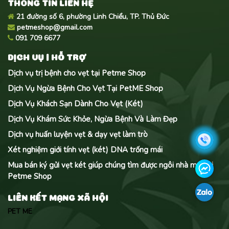
THÔNG TIN LIÊN HỆ
21 đường số 6, phường Linh Chiểu, TP. Thủ Đức
petmeshop@gmail.com
091 709 6677
DỊCH VỤ | HỖ TRỢ
Dịch vụ trị bệnh cho vẹt tại Petme Shop
Dịch Vụ Ngừa Bệnh Cho Vẹt Tại PetME Shop
Dịch Vụ Khách Sạn Dành Cho Vẹt (Két)
Dịch Vụ Khám Sức Khỏe, Ngừa Bệnh Và Làm Đẹp
Dịch vụ huấn luyện vẹt & dạy vẹt làm trò
Xét nghiệm giới tính vẹt (két) DNA trống mái
Mua bán ký gửi vẹt két giúp chúng tìm được ngôi nhà mới tại
Petme Shop
LIÊN KẾT MẠNG XÃ HỘI
PET ME