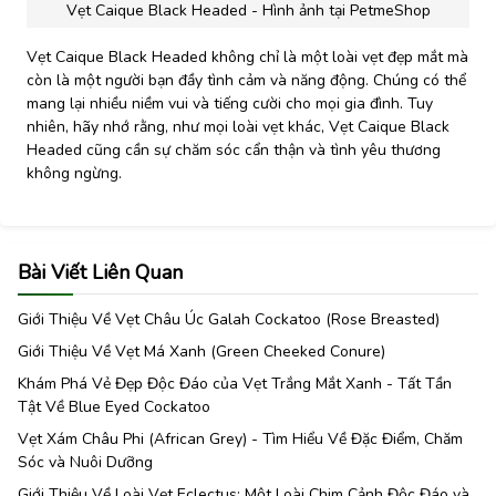
Vẹt Caique Black Headed - Hình ảnh tại PetmeShop
Vẹt Caique Black Headed không chỉ là một loài vẹt đẹp mắt mà
còn là một người bạn đầy tình cảm và năng động. Chúng có thể
mang lại nhiều niềm vui và tiếng cười cho mọi gia đình. Tuy
nhiên, hãy nhớ rằng, như mọi loài vẹt khác, Vẹt Caique Black
Headed cũng cần sự chăm sóc cẩn thận và tình yêu thương
không ngừng.
Bài Viết Liên Quan
Giới Thiệu Về Vẹt Châu Úc Galah Cockatoo (Rose Breasted)
Giới Thiệu Về Vẹt Má Xanh (Green Cheeked Conure)
Khám Phá Vẻ Đẹp Độc Đáo của Vẹt Trắng Mắt Xanh - Tất Tần
Tật Về Blue Eyed Cockatoo
Vẹt Xám Châu Phi (African Grey) - Tìm Hiểu Về Đặc Điểm, Chăm
Sóc và Nuôi Dưỡng
Giới Thiệu Về Loài Vẹt Eclectus: Một Loài Chim Cảnh Độc Đáo và