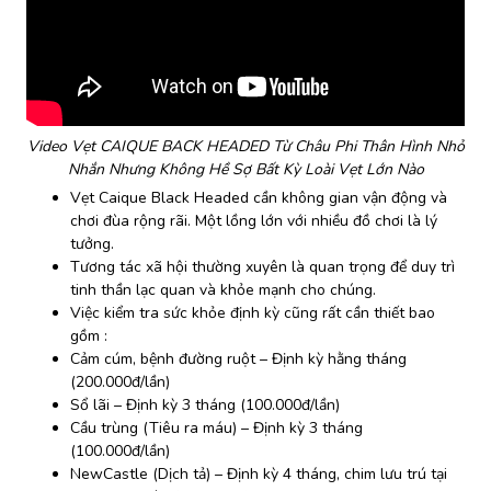
Video Vẹt CAIQUE BACK HEADED Từ Châu Phi Thân Hình Nhỏ
Nhắn Nhưng Không Hề Sợ Bất Kỳ Loài Vẹt Lớn Nào
Vẹt Caique Black Headed cần không gian vận động và
chơi đùa rộng rãi. Một lồng lớn với nhiều đồ chơi là lý
tưởng.
Tương tác xã hội thường xuyên là quan trọng để duy trì
tinh thần lạc quan và khỏe mạnh cho chúng.
Việc kiểm tra sức khỏe định kỳ cũng rất cần thiết bao
gồm :
Cảm cúm, bệnh đường ruột – Định kỳ hằng tháng
(200.000đ/lần)
Sổ lãi – Định kỳ 3 tháng (100.000đ/lần)
Cầu trùng (Tiêu ra máu) – Định kỳ 3 tháng
(100.000đ/lần)
NewCastle (Dịch tả) – Định kỳ 4 tháng, chim lưu trú tại