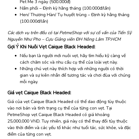
Pet Me 3 ngày (500.000đ)
Nấm phổi – Định kỳ hằng tháng (100.000đ/lần)
Hen/ Thương Hàn/ Tụ huyết trùng – Định kỳ hằng tháng
(100.000đ/lần)
Các dịch vụ trên đều có tại PetmeShop với sự cố vấn của Tiến Sỹ
Nguyễn Như Pho – Cựu Giảng viên ĐH Nông Lâm TP.HCM
Gợi Ý Khi Nuôi Vẹt Caique Black Headed:
Nếu bạn là người mới nuôi vẹt, hãy tìm hiểu kỹ càng về
cách chăm sóc và nhu cầu cụ thể của loài vẹt này.
Những chú vẹt này thích hợp với những người có thời
gian và sự kiên nhẫn để tương tác và chơi đùa với chúng
mỗi ngày.
Giá vẹt
Caique Black Headed:
Giá của vẹt Caique Black Headed có thể dao động tùy thuộc
vào nơi bán và tình trạng cụ thể của từng con vẹt. Tại
PetmeShop vẹt Caique Black Headed có giá khoảng
25,000,000 VND​​. Tuy nhiên, giá này có thể thay đổi tùy thuộc
vào thời điểm và các yếu tố khác như tuổi tác, sức khỏe, và đặc
điểm của từng con vẹt.