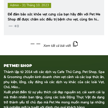
Admin - 31 Tháng 10, 2023
Để đảm bảo sức khỏe vẹt cưng của bạn hãy đến với Pet Me
Shop để được chăm sóc điều trị bệnh cho vẹt, cùng tìm hiểu
các loại bệnh và biểu hiện của từng loại bệnh để chăm sóc
horizontal_rule
read_more
vẹt của bạn và phát hiện bệnh kịp thời để được điều trị
nhanh chóng, đảm bảo sức khỏe cho vẹt cưng của bạn.
horizontal_rule
horizontal_rule
file_copy
Xem tất cả bài viết
PETME! SHOP
Thành lập từ 2014 với các dịch vụ Cafe Thú Cưng, Pet Shop, Spa
& Grooming chuyên kinh doanh
chim vẹt cảnh
và các loại thức ăn,
phụ kiện, lồng, cây đứng và các dịch vụ khác của các loài Vẹt,
Chó, Mèo...
Xuất phát điểm từ sự yêu thích cái đẹp nguyên sơ, cái xanh cái lạ
mà thiên nhiên ban tặng, cùng các loài Động Thực Vật đa dạng
trở thành yếu tố chủ đạo mà Pet Me mong muốn mang lại những
trải nghiệm mới lạ tuyệt vời dành cho quý khách hàng.