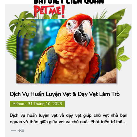
BÀI VIẾT LIÊN QUAN
Dịch Vụ Huấn Luyện Vẹt & Dạy Vẹt Làm Trò
Admin - 31 Tháng 10, 2023
Dịch vụ huấn luyện vẹt và dạy vẹt giúp chú vẹt nhà bạn
ngoan và thân giữa giữa vẹt và chủ nuôi. Phát triển trí thông
minh tối đa của bé vẹt. Tăng cao giá trị 1 bé vẹt gấp nhiều
horizontal_rule
read_more
lần.