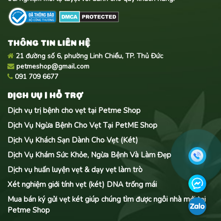
THÔNG TIN LIÊN HỆ
21 đường số 6, phường Linh Chiểu, TP. Thủ Đức
petmeshop@gmail.com
091 709 6677
DỊCH VỤ | HỖ TRỢ
Dịch vụ trị bệnh cho vẹt tại Petme Shop
Dịch Vụ Ngừa Bệnh Cho Vẹt Tại PetME Shop
Dịch Vụ Khách Sạn Dành Cho Vẹt (Két)
Dịch Vụ Khám Sức Khỏe, Ngừa Bệnh Và Làm Đẹp
Dịch vụ huấn luyện vẹt & dạy vẹt làm trò
Xét nghiệm giới tính vẹt (két) DNA trống mái
Mua bán ký gửi vẹt két giúp chúng tìm được ngôi nhà mới tại
Petme Shop