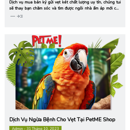
Dịch vụ mua bán ký gửi vẹt két chất lượng uy tín, chúng tui
sẽ thay bạn chăm sóc và tìm được ngôi nhà ấm áp mới cho
nhửng chú vẹt.
horizontal_rule
read_more
Dịch Vụ Ngừa Bệnh Cho Vẹt Tại PetME Shop
Admin - 31 Tháng 10, 2023