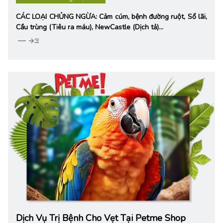
CÁC LOẠI CHỦNG NGỪA: Cảm cúm, bệnh đường ruột, Sổ lãi,
Cầu trùng (Tiêu ra máu), NewCastle (Dịch tả)…
horizontal_rule
read_more
Dịch Vụ Trị Bệnh Cho Vẹt Tại Petme Shop