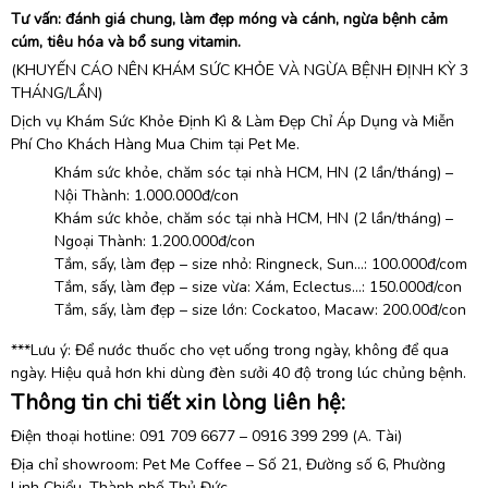
Tư vấn: đánh giá chung, làm đẹp móng và cánh, ngừa bệnh cảm
cúm, tiêu hóa và bổ sung vitamin.
(KHUYẾN CÁO NÊN KHÁM SỨC KHỎE VÀ NGỪA BỆNH ĐỊNH KỲ 3
THÁNG/LẦN)
Dịch vụ Khám Sức Khỏe Định Kì & Làm Đẹp Chỉ Áp Dụng và Miễn
Phí Cho Khách Hàng Mua Chim tại Pet Me.
Khám sức khỏe, chăm sóc tại nhà HCM, HN (2 lần/tháng) –
Nội Thành: 1.000.000đ/con
Khám sức khỏe, chăm sóc tại nhà HCM, HN (2 lần/tháng) –
Ngoại Thành: 1.200.000đ/con
Tắm, sấy, làm đẹp – size nhỏ: Ringneck, Sun…: 100.000đ/com
Tắm, sấy, làm đẹp – size vừa: Xám, Eclectus…: 150.000đ/con
Tắm, sấy, làm đẹp – size lớn: Cockatoo, Macaw: 200.00đ/con
***Lưu ý: Để nước thuốc cho vẹt uống trong ngày, không để qua
ngày. Hiệu quả hơn khi dùng đèn sưởi 40 độ trong lúc chủng bệnh.
Thông tin chi tiết xin lòng liên hệ:
Điện thoại hotline: 091 709 6677 – 0916 399 299 (A. Tài)
Địa chỉ showroom:
Pet Me Coffee
– Số 21, Đường số 6, Phường
Linh Chiểu, Thành phố Thủ Đức.