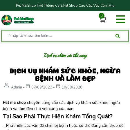
Pet Me Shop | Hệ Thống Café Pet Shop Cao Cấp Vẹt, Cún, Miu
0
Dịch vụ chăm sóc thú cưng
DỊCH VỤ KHÁM SỨC KHỎE, NGỪA
BỆNH VÀ LÀM ĐẸP
person
calendar_today
edit_calendar
Admin -
07/08/2023 -
10/08/2026
Pet me shop
chuyên cung cấp các dịch vụ khám
sức khỏe, ngừa
bệnh và làm đẹp
cho vẹt cưng của bạn.
Tại Sao Phải Thực Hiện Khám Tổng Quát?
– Phát hiện các vấn đề chim bị bệnh hoặc có thể đang cần theo dõi