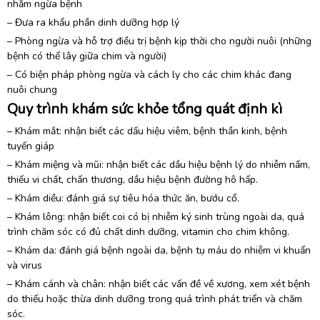
nhằm ngừa bệnh
– Đưa ra khẩu phần dinh dưỡng hợp lý
– Phòng ngừa và hỗ trợ điều trị bệnh kịp thời cho người nuôi (những
bệnh có thể lây giữa chim và người)
– Có biện pháp phòng ngừa và cách ly cho các chim khác đang
nuôi chung
Quy trình khám sức khỏe tổng quát định kì
– Khám mắt: nhận biết các dấu hiệu viêm, bệnh thần kinh, bệnh
tuyến giáp
– Khám miệng và mũi: nhận biết các dầu hiệu bệnh lý do nhiễm nấm,
thiếu vi chất, chấn thương, dầu hiệu bệnh đường hô hấp.
– Khám diều: đánh giá sự tiêu hóa thức ăn, bướu cổ.
– Khám lông: nhận biết coi có bị nhiễm ký sinh trùng ngoài da, quá
trình chăm sóc có đủ chất dinh dưỡng, vitamin cho chim không.
– Khám da: đánh giá bệnh ngoài da, bệnh tụ máu do nhiễm vi khuẩn
và virus
– Khám cánh và chân: nhận biết các vấn đề về xương, xem xét bệnh
do thiếu hoặc thừa dinh dưỡng trong quá trình phát triển và chăm
sóc.