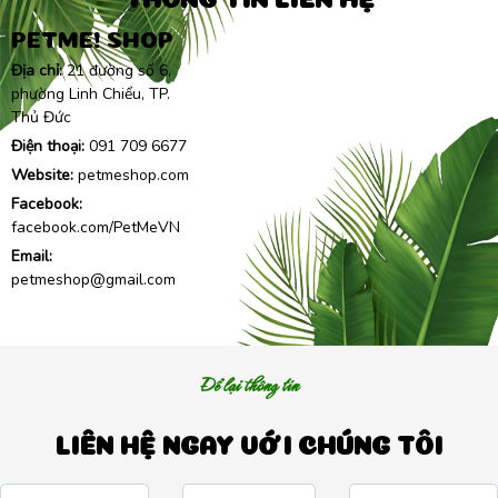
PETME! SHOP
Địa chỉ:
21 đường số 6,
phường Linh Chiểu, TP.
Thủ Đức
Điện thoại:
091 709 6677
Website:
petmeshop.com
Facebook:
facebook.com/PetMeVN
Email:
petmeshop@gmail.com
Để lại thông tin
LIÊN HỆ NGAY VỚI CHÚNG TÔI