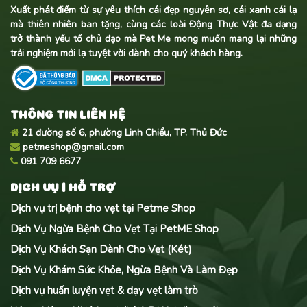
Xuất phát điểm từ sự yêu thích cái đẹp nguyên sơ, cái xanh cái lạ
mà thiên nhiên ban tặng, cùng các loài Động Thực Vật đa dạng
trở thành yếu tố chủ đạo mà Pet Me mong muốn mang lại những
trải nghiệm mới lạ tuyệt vời dành cho quý khách hàng.
THÔNG TIN LIÊN HỆ
21 đường số 6, phường Linh Chiểu, TP. Thủ Đức
petmeshop@gmail.com
091 709 6677
DỊCH VỤ | HỖ TRỢ
Dịch vụ trị bệnh cho vẹt tại Petme Shop
Dịch Vụ Ngừa Bệnh Cho Vẹt Tại PetME Shop
Dịch Vụ Khách Sạn Dành Cho Vẹt (Két)
Dịch Vụ Khám Sức Khỏe, Ngừa Bệnh Và Làm Đẹp
Dịch vụ huấn luyện vẹt & dạy vẹt làm trò