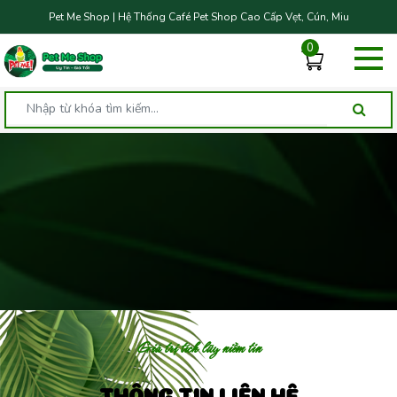
Pet Me Shop | Hệ Thống Café Pet Shop Cao Cấp Vẹt, Cún, Miu
0
Giá trị tích lũy niềm tin
THÔNG TIN LIÊN HỆ