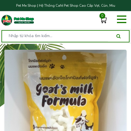
Pet Me Shop | Hệ Thống Café Pet Shop Cao Cấp Vẹt, Cún, Miu
0