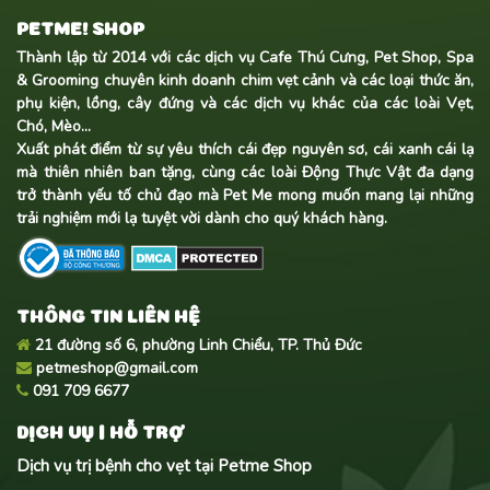
PETME! SHOP
Thành lập từ 2014 với các dịch vụ Cafe Thú Cưng, Pet Shop, Spa
& Grooming chuyên kinh doanh
chim vẹt cảnh
và các loại thức ăn,
phụ kiện, lồng, cây đứng và các dịch vụ khác của các loài Vẹt,
Chó, Mèo...
Xuất phát điểm từ sự yêu thích cái đẹp nguyên sơ, cái xanh cái lạ
mà thiên nhiên ban tặng, cùng các loài Động Thực Vật đa dạng
trở thành yếu tố chủ đạo mà Pet Me mong muốn mang lại những
trải nghiệm mới lạ tuyệt vời dành cho quý khách hàng.
THÔNG TIN LIÊN HỆ
21 đường số 6, phường Linh Chiểu, TP. Thủ Đức
petmeshop@gmail.com
091 709 6677
DỊCH VỤ | HỖ TRỢ
Dịch vụ trị bệnh cho vẹt tại Petme Shop