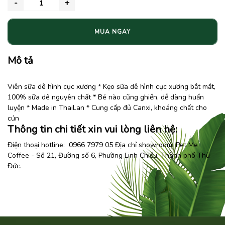
MUA NGAY
Mô tả
Viên sữa dê hình cục xương * Kẹo sữa dê hình cục xương bắt mắt,
100% sữa dê nguyên chất * Bé nào cũng ghiền, dễ dàng huấn
luyện * Made in ThaiLan * Cung cấp đủ Canxi, khoáng chất cho
cún
Thông tin chi tiết xin vui lòng liên hệ:
Điện thoại hotline: 0966 7979 05 Địa chỉ showroom:
Pet Me
Coffee
- Số 21, Đường số 6, Phường Linh Chiểu, Thành phố Thủ
Đức.