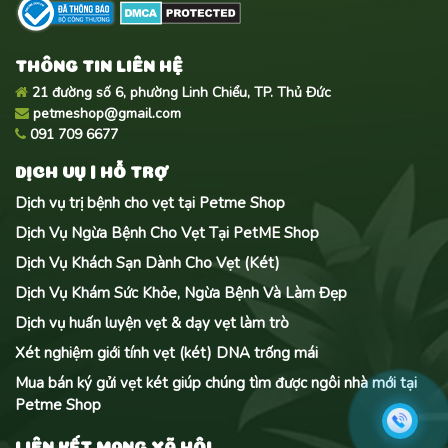
THÔNG TIN LIÊN HỆ
21 đường số 6, phường Linh Chiểu, TP. Thủ Đức
petmeshop@gmail.com
091 709 6677
DỊCH VỤ | HỖ TRỢ
Dịch vụ trị bệnh cho vẹt tại Petme Shop
Dịch Vụ Ngừa Bệnh Cho Vẹt Tại PetME Shop
Dịch Vụ Khách Sạn Dành Cho Vẹt (Két)
Dịch Vụ Khám Sức Khỏe, Ngừa Bệnh Và Làm Đẹp
Dịch vụ huấn luyện vẹt & dạy vẹt làm trò
Xét nghiệm giới tính vẹt (két) DNA trống mái
Mua bán ký gửi vẹt két giúp chúng tìm được ngôi nhà mới tại
Petme Shop
LIÊN KẾT MẠNG XÃ HỘI