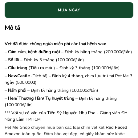
MUA NGAY
Mô tả
Vẹt đã được chủng ngừa miễn phí các loại bệnh sau:
–
Cảm cúm, bệnh đường ruột
– Định kỳ hằng tháng (200.000đ/lần)
–
Sổ lãi
– Định kỳ 3 tháng (100.000đ/lần)
–
Cầu trùng
(Tiêu ra máu) – Định kỳ 3 tháng (100.000đ/lần)
–
NewCastle
(Dịch tả) – Định kỳ 4 tháng, chim lưu trú tại Pet Me 3
ngày (500.000đ)
–
Nấm phổi
– Định kỳ hằng tháng (100.000đ/lần)
–
Hen/ Thương Hàn/ Tụ huyết trùng
– Định kỳ hằng tháng
(100.000đ/lần)
*** Với sự cố vấn của Tiến Sỹ Nguyễn Như Pho - Giảng viên ĐH
Nông Lâm TP.HCM.
Pet Me Shop chuyên mua bán các loại chim vẹt két
Red Faced
Amazon
toàn quốc. Đảm bảo vẹt đẹp, có giấy khám sức khỏe