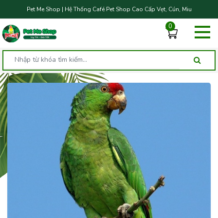
Pet Me Shop | Hệ Thống Café Pet Shop Cao Cấp Vẹt, Cún, Miu
0