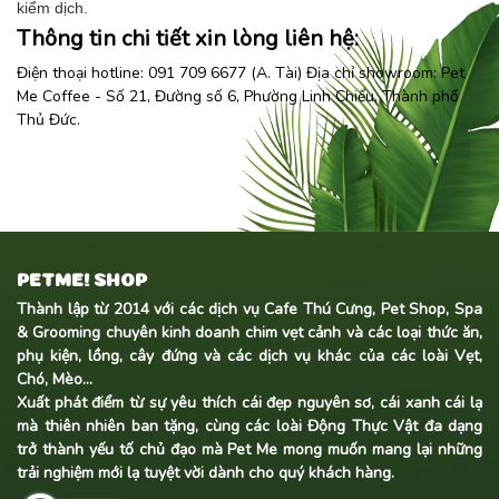
kiểm dịch.
Thông tin chi tiết xin lòng liên hệ:
Điện thoại hotline: 091 709 6677 (A. Tài) Địa chỉ showroom:
Pet
Me Coffee
- Số 21, Đường số 6, Phường Linh Chiểu, Thành phố
Thủ Đức.
PETME! SHOP
Thành lập từ 2014 với các dịch vụ Cafe Thú Cưng, Pet Shop, Spa
& Grooming chuyên kinh doanh
chim vẹt cảnh
và các loại thức ăn,
phụ kiện, lồng, cây đứng và các dịch vụ khác của các loài Vẹt,
Chó, Mèo...
Xuất phát điểm từ sự yêu thích cái đẹp nguyên sơ, cái xanh cái lạ
mà thiên nhiên ban tặng, cùng các loài Động Thực Vật đa dạng
trở thành yếu tố chủ đạo mà Pet Me mong muốn mang lại những
trải nghiệm mới lạ tuyệt vời dành cho quý khách hàng.