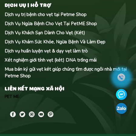
DỊCH VỤ | HỖ TRỢ
Dịch vụ trị bệnh cho vẹt tại Petme Shop
Dịch Vụ Ngừa Bệnh Cho Vẹt Tại PetME Shop
Dịch Vụ Khách Sạn Dành Cho Vẹt (Két)
Dịch Vụ Khám Sức Khỏe, Ngừa Bệnh Và Làm Đẹp
Dịch vụ huấn luyện vẹt & dạy vẹt làm trò
Xét nghiệm giới tính vẹt (két) DNA trống mái
Mua bán ký gửi vẹt két giúp chúng tìm được ngôi nhà mới tại
Petme Shop
LIÊN KẾT MẠNG XÃ HỘI
PET ME