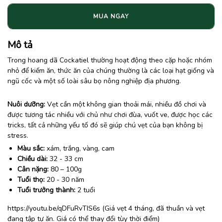
MUA NGAY
Mô tả
Trong hoang dã Cockatiel thường hoạt động theo cặp hoặc nhóm
nhỏ để kiếm ăn, thức ăn của chúng thường là các loại hạt giống và
ngũ cốc và một số loài sâu bọ nông nghiệp địa phương.
Nuôi dưỡng:
Vẹt cần một không gian thoải mái, nhiều đồ chơi và
được tương tác nhiều với chủ như chơi đùa, vuốt ve, được học các
tricks, tất cả những yếu tố đó sẽ giúp chú vẹt của bạn không bị
stress.
Màu sắc:
xám, trắng, vàng, cam
Chiều dài:
32 - 33 cm
Cân nặng:
80 – 100g
Tuổi thọ:
20 - 30 năm
Tuổi trưởng thành:
2 tuổi
https://youtu.be/qDFuRvTIS6s (Giá vẹt 4 tháng, đã thuần và vẹt
đang tập tự ăn. Giá có thể thay đổi tùy thời điểm)