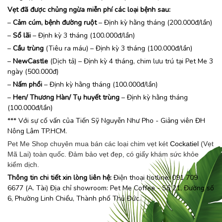
Vẹt đã được chủng ngừa miễn phí các loại bệnh sau:
–
Cảm cúm, bệnh đường ruột
– Định kỳ hằng tháng (200.000đ/lần)
–
Sổ lãi
– Định kỳ 3 tháng (100.000đ/lần)
–
Cầu trùng
(Tiêu ra máu) – Định kỳ 3 tháng (100.000đ/lần)
–
NewCastle
(Dịch tả) – Định kỳ 4 tháng, chim lưu trú tại Pet Me 3
ngày (500.000đ)
–
Nấm phổi
– Định kỳ hằng tháng (100.000đ/lần)
–
Hen/ Thương Hàn/ Tụ huyết trùng
– Định kỳ hằng tháng
(100.000đ/lần)
*** Với sự cố vấn của Tiến Sỹ Nguyễn Như Pho - Giảng viên ĐH
Nông Lâm TP.HCM.
Pet Me Shop chuyên mua bán các loại chim vẹt két
Cockatiel
(Vẹt
Mã Lai) toàn quốc. Đảm bảo vẹt đẹp, có giấy khám sức khỏe
kiểm dịch.
Thông tin chi tiết xin lòng liên hệ:
Điện thoại hotline: 091 709
6677 (A. Tài) Địa chỉ showroom:
Pet Me Coffee
- Số 21, Đường số
6, Phường Linh Chiểu, Thành phố Thủ Đức.