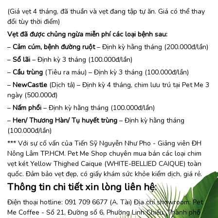
(Giá vẹt 4 tháng, đã thuần và vẹt đang tập tự ăn. Giá có thể thay
đổi tùy thời điểm)
Vẹt đã được chủng ngừa miễn phí các loại bệnh sau:
–
Cảm cúm, bệnh đường ruột
– Định kỳ hằng tháng (200.000đ/lần)
–
Sổ lãi
– Định kỳ 3 tháng (100.000đ/lần)
–
Cầu trùng
(Tiêu ra máu) – Định kỳ 3 tháng (100.000đ/lần)
–
NewCastle
(Dịch tả) – Định kỳ 4 tháng, chim lưu trú tại Pet Me 3
ngày (500.000đ)
–
Nấm phổi
– Định kỳ hằng tháng (100.000đ/lần)
–
Hen/ Thương Hàn/ Tụ huyết trùng
– Định kỳ hằng tháng
(100.000đ/lần)
*** Với sự cố vấn của Tiến Sỹ Nguyễn Như Pho - Giảng viên ĐH
Nông Lâm TP.HCM. Pet Me Shop chuyên mua bán các loại chim
vẹt két Yellow Thighed Caique (
WHITE-BELLIED CAIQUE
) toàn
quốc. Đảm bảo vẹt đẹp, có giấy khám sức khỏe kiểm dịch, giá rẻ.
Thông tin chi tiết xin lòng liên hệ:
Điện thoại hotline: 091 709 6677 (A. Tài) Địa chỉ showroom:
Pet
Me Coffee
- Số 21, Đường số 6, Phường Linh Chiểu, Thành phố