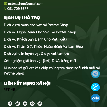
petmeshop@gmail.com
091 709 6677
DỊCH VỤ | HỖ TRỢ
Dịch vụ trị bệnh cho vẹt tại Petme Shop
Dịch Vụ Ngừa Bệnh Cho Vẹt Tại PetME Shop
Dịch Vụ Khách Sạn Dành Cho Vẹt (Két)
Dịch Vụ Khám Sức Khỏe, Ngừa Bệnh Và Làm Đẹp
Dịch vụ huấn luyện vẹt & dạy vẹt làm trò
Xét nghiệm giới tính vẹt (két) DNA trống mái
Mua bán ký gửi vẹt két giúp chúng tìm được ngôi nhà mới tại
Petme Shop
LIÊN KẾT MẠNG XÃ HỘI
PET ME