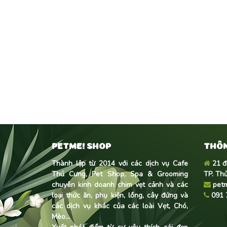
PETME! SHOP
THÔN
Thành lập từ 2014 với các dịch vụ Cafe
21 đ
Thú Cưng, Pet Shop, Spa & Grooming
TP. Th
chuyên kinh doanh
chim vẹt cảnh
và các
pet
loại thức ăn, phụ kiện, lồng, cây đứng và
091 
các dịch vụ khác của các loài Vẹt, Chó,
Mèo...