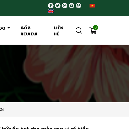
0
GÓC
LIÊN
OG
REVIEW
HỆ
KG