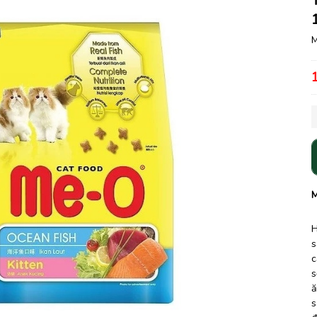
M
M
H
s
c
s
ă
s