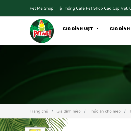
Pet Me Shop | Hệ Thống Café Pet Shop Cao Cấp Vẹt, C
GIA ĐÌNH VẸT
GIA ĐÌN
Trang chủ
Gia đình mèo
Thức ăn cho mèo
T