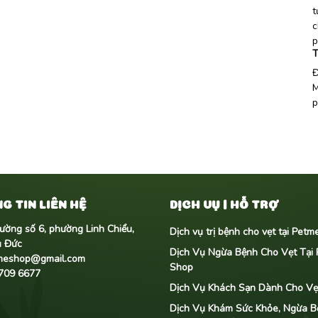
t
c
p
T
Đ
M
p
G TIN LIÊN HỆ
DỊCH VỤ | HỖ TRỢ
ường số 6, phường Linh Chiểu,
Dịch vụ trị bệnh cho vẹt tại Pet
ủ Đức
Dịch Vụ Ngừa Bệnh Cho Vẹt Tại
meshop@gmail.com
Shop
709 6677
Dịch Vụ Khách Sạn Dành Cho Vẹt
Dịch Vụ Khám Sức Khỏe, Ngừa B