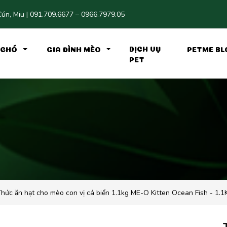
ún, Miu | 091.709.6677 – 0966.7979.05
DỊCH VỤ
H CHÓ
GIA ĐÌNH MÈO
PETME BL
PET
hức ăn hạt cho mèo con vị cá biển 1.1kg ME-O Kitten Ocean Fish - 1.1