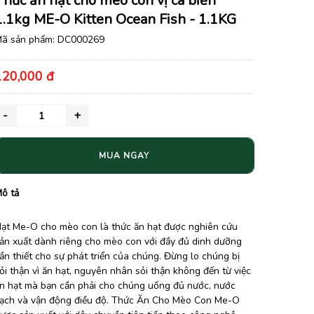
Thức ăn hạt cho mèo con vị cá biển
1.1kg ME-O Kitten Ocean Fish - 1.1KG
ã sản phẩm:
DC000269
120,000 đ
MUA NGAY
ô tả
ạt Me-O cho mèo con là thức ăn hạt được nghiên cứu
ản xuất dành riêng cho mèo con với đầy đủ dinh dưỡng
ần thiết cho sự phát triển của chúng. Đừng lo chúng bị
ỏi thận vì ăn hạt, nguyên nhân sỏi thận không đến từ việc
n hạt mà bạn cần phải cho chúng uống đủ nước, nước
ạch và vận động điều độ. Thức Ăn Cho Mèo Con Me-O