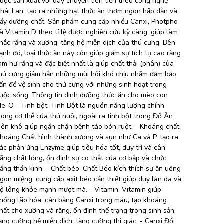
ược sản xuất với dây chuyền tiên tiến theo công nghệ
hái Lan, tạo ra những hạt thức ăn thơm ngon hấp dẫn và
ầy dưỡng chất. Sản phẩm cung cấp nhiều Canxi, Photpho
à Vitamin D theo tỉ lệ được nghiên cứu kỹ càng, giúp làm
hắc răng và xương, tăng hệ miễn dịch của thú cưng. Bên
ạnh đó, loại thức ăn này còn giúp giảm sự tích tụ cao răng
àm hư răng và đặc biệt nhất là giúp chất thải (phân) của
hú cưng giảm hẳn những mùi hôi khó chịu nhằm đảm bảo
ấn đề vệ sinh cho thú cưng với những sinh hoạt trong
uộc sống. Thông tin dinh dưỡng thức ăn cho mèo con
e-O - Tinh bột: Tinh Bột là nguồn năng lượng chính
rong cơ thể của thú nuôi, ngoài ra tinh bột trong Đồ Ăn
iên khô giúp ngăn chặn bệnh táo bón ruột. - Khoáng chất:
hoáng Chất hình thành xương và sụn như Ca và P, tạo ra
ác phản ứng Enzyme giúp tiêu hóa tốt, duy trì và cân
ằng chất lỏng, ổn định sự co thắt của cơ bắp và chức
ăng thần kinh. - Chất béo: Chất Béo kích thích sự ăn uống
gon miệng, cung cấp axit béo cần thiết giúp duy làn da và
ộ lông khỏe mạnh mượt mà. - Vitamin: Vitamin giúp
hống lão hóa, cân bằng Canxi trong máu, tạo khoáng
hất cho xương và răng, ổn định thể trạng trong sinh sản,
ăng cường hệ miễn dịch, tăng cường thị giác. - Canxi Đối