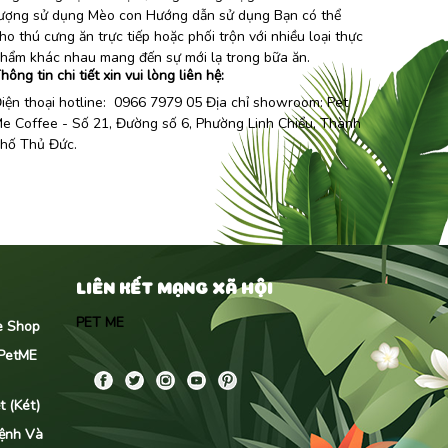
ượng sử dụng Mèo con Hướng dẫn sử dụng Bạn có thể
ho thú cưng ăn trực tiếp hoặc phối trộn với nhiều loại thực
hẩm khác nhau mang đến sự mới lạ trong bữa ăn.
hông tin chi tiết xin vui lòng liên hệ:
iện thoại hotline: 0966 7979 05 Địa chỉ showroom:
Pet
e Coffee
- Số 21, Đường số 6, Phường Linh Chiểu, Thành
hố Thủ Đức.
LIÊN KẾT MẠNG XÃ HỘI
PET ME
me Shop
 PetME
 (Két)
ệnh Và