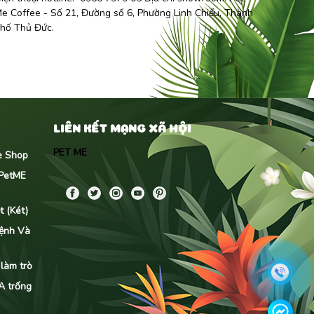
e Coffee
- Số 21, Đường số 6, Phường Linh Chiểu, Thành
hố Thủ Đức.
LIÊN KẾT MẠNG XÃ HỘI
PET ME
me Shop
 PetME
 (Két)
ệnh Và
 làm trò
NA trống