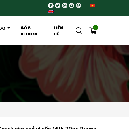
0
GÓC
LIÊN
OG
REVIEW
HỆ