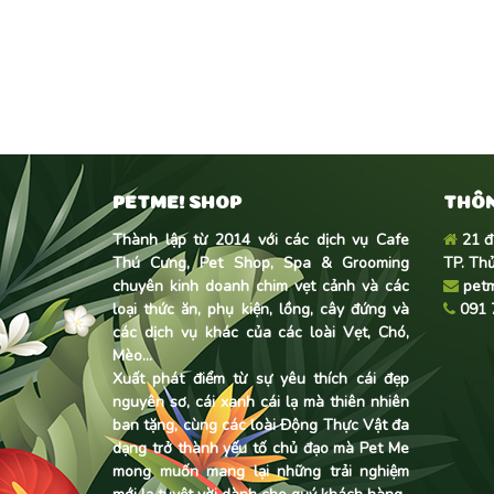
PETME! SHOP
THÔN
Thành lập từ 2014 với các dịch vụ Cafe
21 đ
Thú Cưng, Pet Shop, Spa & Grooming
TP. Th
chuyên kinh doanh
chim vẹt cảnh
và các
pet
loại thức ăn, phụ kiện, lồng, cây đứng và
091 
các dịch vụ khác của các loài Vẹt, Chó,
Mèo...
Xuất phát điểm từ sự yêu thích cái đẹp
nguyên sơ, cái xanh cái lạ mà thiên nhiên
ban tặng, cùng các loài Động Thực Vật đa
dạng trở thành yếu tố chủ đạo mà Pet Me
mong muốn mang lại những trải nghiệm