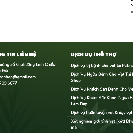
M
p
G TIN LIÊN HỆ
DỊCH VỤ | HỖ TRỢ
ường số 6, phường Linh Chiểu,
Dịch vụ trị bệnh cho vẹt tại Pet
ủ Đức
Dịch Vụ Ngừa Bệnh Cho Vẹt Tại
meshop@gmail.com
Shop
709 6677
Dịch Vụ Khách Sạn Dành Cho Vẹt
Dịch Vụ Khám Sức Khỏe, Ngừa B
Làm Đẹp
Dịch vụ huấn luyện vẹt & dạy vẹt
Xét nghiệm giới tính vẹt (két) D
mái