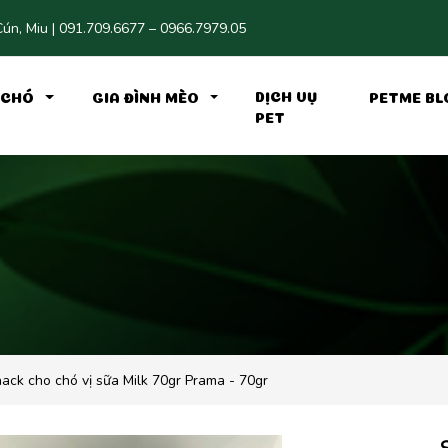
ún, Miu | 091.709.6677 – 0966.7979.05
DỊCH VỤ
H CHÓ
GIA ĐÌNH MÈO
PETME BL
PET
ack cho chó vị sữa Milk 70gr Prama - 70gr