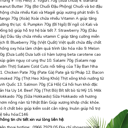
Trứng + Thịt Heo) 3. Yogurt 70g (Sữa chua) 4. Banana
eanut Butter 70g (Bơ Chuối Đậu Phộng) Chuối và bơ đậu
hộng chứa nhiều Kali và Magiê giúp xương phát triển 5.
ango 70g (Xoài) Xoài chứa nhiều Vitamin A giúp tăng
ường thị lực ️ 6. Pumpkin 70g (Bí Ngô) Bí ngô có Kali và
ồng bộ giúp hỗ trợ hệ bài tiết 7. Strawberry 70g (Dâu
ây) Dâu tây chứa nhiều vitamin C giúp tăng cường miễn
ịch 8. Blueberry 70g (Việt Quất) Việt quất chứa đầy chất
hống oxy hóa làm chậm quá trình lão hóa não 9. Melon
0g (Dưa Lưới) Dưa lưới có hàm lượng beta carotene cao
iúp giảm nguy cơ ung thư 10. Salami 70g (Salami nạp
ườn Thịt) Salami Cold Cuts nổi tiếng của Tây Ban Nha
1. Chicken Pate 70g (Pate Gà) Pate gà từ Pháp 12. Bacon
moked 70g (Thịt Heo Xông Khói) Thịt xông khói nướng từ
nh Quốc 13. Salmon 70g (Cá Hồi) Cá hồi hun khói đặc
ản Na Uy 14. Beef 70g (Thịt Bò) Bít tết bò từ Mỹ 15. Milk
okkaido 70g (Sữa Hokkaido) Sữa Hokkaido với hương
hơm nồng nàn từ Nhật Bản Giúp xương khớp chắc khỏe.
ó ít chất béo giúp kiểm soát cân nặng. Inulin giúp hỗ trợ
ệ tiêu hóa.C146
hông tin chi tiết xin vui lòng liên hệ:
iện thoại hotline: 0966 7979 05 Địa chỉ showroom:
Pet