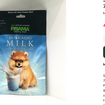
M
M
7
P
t
v
H