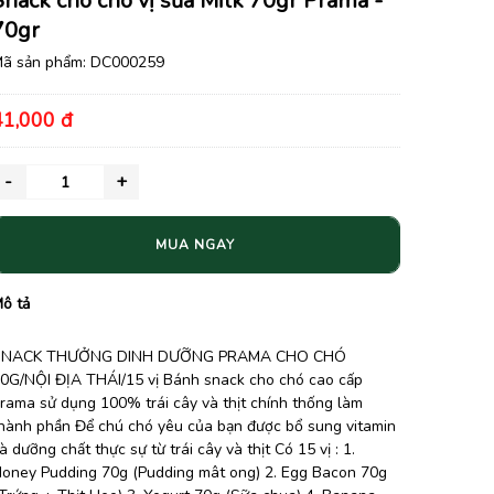
Snack cho chó vị sữa Milk 70gr Prama -
70gr
ã sản phẩm:
DC000259
41,000 đ
MUA NGAY
ô tả
SNACK THƯỞNG DINH DƯỠNG PRAMA CHO CHÓ
0G/NỘI ĐỊA THÁI/15 vị Bánh snack cho chó cao cấp
rama sử dụng 100% trái cây và thịt chính thống làm
hành phần Để chú chó yêu của bạn được bổ sung vitamin
à dưỡng chất thực sự từ trái cây và thịt Có 15 vị : 1.
oney Pudding 70g (Pudding mât ong) 2. Egg Bacon 70g