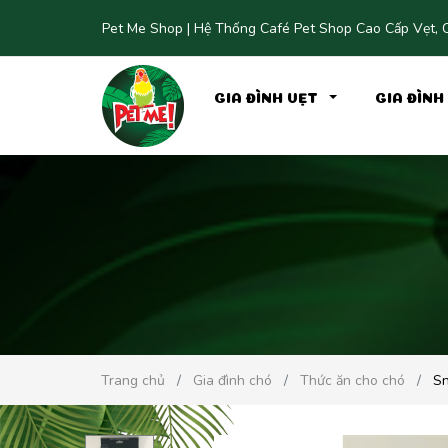
Pet Me Shop | Hệ Thống Café Pet Shop Cao Cấp Vẹt, C
GIA ĐÌNH VẸT
GIA ĐÌN
Trang chủ
Gia đình chó
Thức ăn cho chó
Sn