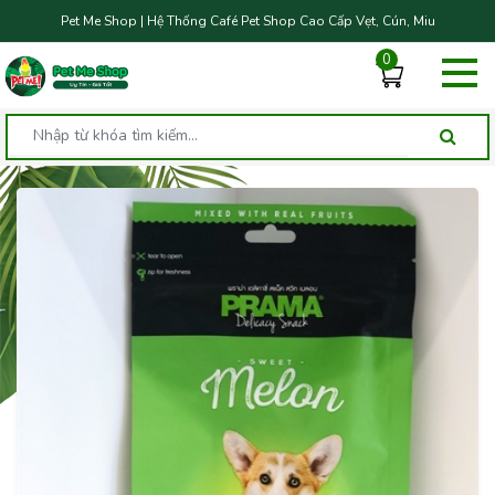
Pet Me Shop | Hệ Thống Café Pet Shop Cao Cấp Vẹt, Cún, Miu
0