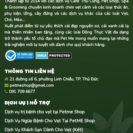
Thành lập từ 2014 với các dịch vụ Cafe Thú Cưng, Pet Shop, Spa
& Grooming chuyên kinh doanh
chim vẹt cảnh
và các loại thức ăn,
phụ kiện, lồng, cây đứng và các dịch vụ khác của các loài Vẹt,
Chó, Mèo...
Xuất phát điểm từ sự yêu thích cái đẹp nguyên sơ, cái xanh cái lạ
mà thiên nhiên ban tặng, cùng các loài Động Thực Vật đa dạng
trở thành yếu tố chủ đạo mà Pet Me mong muốn mang lại những
trải nghiệm mới lạ tuyệt vời dành cho quý khách hàng.
THÔNG TIN LIÊN HỆ
21 đường số 6, phường Linh Chiểu, TP. Thủ Đức
petmeshop@gmail.com
091 709 6677
DỊCH VỤ | HỖ TRỢ
Dịch vụ trị bệnh cho vẹt tại Petme Shop
Dịch Vụ Ngừa Bệnh Cho Vẹt Tại PetME Shop
Dịch Vụ Khách Sạn Dành Cho Vẹt (Két)