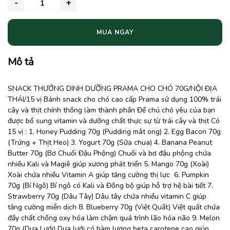
MUA NGAY
Mô tả
SNACK THƯỞNG DINH DƯỠNG PRAMA CHO CHÓ 70G/NỘI ĐỊA
THÁI/15 vị Bánh snack cho chó cao cấp Prama sử dụng 100% trái
cây và thịt chính thống làm thành phần Để chú chó yêu của bạn
được bổ sung vitamin và dưỡng chất thực sự từ trái cây và thịt Có
15 vị : 1. Honey Pudding 70g (Pudding mât ong) 2. Egg Bacon 70g
(Trứng + Thịt Heo) 3. Yogurt 70g (Sữa chua) 4. Banana Peanut
Butter 70g (Bơ Chuối Đậu Phộng) Chuối và bơ đậu phộng chứa
nhiều Kali và Magiê giúp xương phát triển 5. Mango 70g (Xoài)
Xoài chứa nhiều Vitamin A giúp tăng cường thị lực ️ 6. Pumpkin
70g (Bí Ngô) Bí ngô có Kali và Đồng bộ giúp hỗ trợ hệ bài tiết 7.
Strawberry 70g (Dâu Tây) Dâu tây chứa nhiều vitamin C giúp
tăng cường miễn dịch 8. Blueberry 70g (Việt Quất) Việt quất chứa
đầy chất chống oxy hóa làm chậm quá trình lão hóa não 9. Melon
70g (Dưa Lưới) Dưa lưới có hàm lượng beta carotene cao giúp