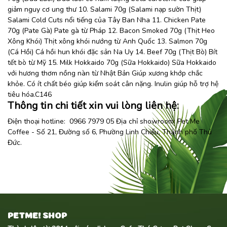
giảm nguy cơ ung thư 10. Salami 70g (Salami nạp sườn Thịt)
Salami Cold Cuts nổi tiếng của Tây Ban Nha 11. Chicken Pate
70g (Pate Gà) Pate gà từ Pháp 12. Bacon Smoked 70g (Thịt Heo
Xông Khói) Thịt xông khói nướng từ Anh Quốc 13. Salmon 70g
(Cá Hồi) Cá hồi hun khói đặc sản Na Uy 14. Beef 70g (Thịt Bò) Bít
tết bò từ Mỹ 15. Milk Hokkaido 70g (Sữa Hokkaido) Sữa Hokkaido
với hương thơm nồng nàn từ Nhật Bản Giúp xương khớp chắc
khỏe. Có ít chất béo giúp kiểm soát cân nặng. Inulin giúp hỗ trợ hệ
tiêu hóa.C146
Thông tin chi tiết xin vui lòng liên hệ:
Điện thoại hotline: 0966 7979 05 Địa chỉ showroom:
Pet Me
Coffee
- Số 21, Đường số 6, Phường Linh Chiểu, Thành phố Thủ
Đức.
PETME! SHOP