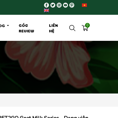
0
GÓC
LIÊN
OG
REVIEW
HỆ