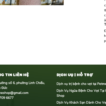
-
c
t
c
ă
T
Đ
M
p
G TIN LIÊN HỆ
DỊCH VỤ | HỖ TRỢ
ường số 6, phường Linh Chiểu,
Dịch vụ trị bệnh cho vẹt tại Pet
ủ Đức
Dịch Vụ Ngừa Bệnh Cho Vẹt Tại
meshop@gmail.com
Shop
709 6677
Dịch Vụ Khách Sạn Dành Cho Vẹt