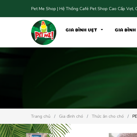
Pet Me Shop | Hệ Thống Café Pet Shop Cao Cấp Vẹt, C
GIA ĐÌNH VẸT
GIA ĐÌN
Trang chủ
Gia đình chó
Thức ăn cho chó
PE