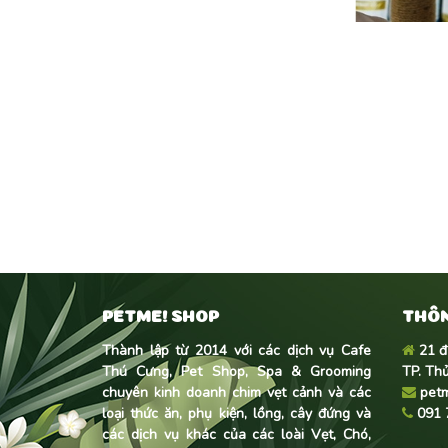
PETME! SHOP
THÔN
Thành lập từ 2014 với các dịch vụ Cafe
21 đ
Thú Cưng, Pet Shop, Spa & Grooming
TP. Th
chuyên kinh doanh
chim vẹt cảnh
và các
pet
loại thức ăn, phụ kiện, lồng, cây đứng và
091 
các dịch vụ khác của các loài Vẹt, Chó,