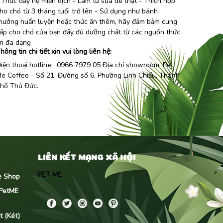
 Thúc đẩy hệ miễn dịch - Làm từ sữa dê thật - Thích hợp
ho chó từ 3 tháng tuổi trở lên - Sử dụng như bánh
hưởng huấn luyện hoặc thức ăn thêm, hãy đảm bảm cung
ấp cho chó của bạn đầy đủ dưỡng chất từ các nguồn thức
n đa dạng
hông tin chi tiết xin vui lòng liên hệ:
iện thoại hotline: 0966 7979 05 Địa chỉ showroom:
Pet
e Coffee
- Số 21, Đường số 6, Phường Linh Chiểu, Thành
hố Thủ Đức.
LIÊN KẾT MẠNG XÃ HỘI
PET ME
me Shop
 PetME
 (Két)