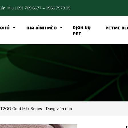
ún, Miu | 091.709.6677 – 0966.7979.05
DỊCH VỤ
H CHÓ
GIA ĐÌNH MÈO
PETME BL
PET
T2GO Goat Milk Series - Dạng viên nhỏ