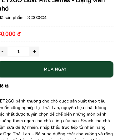
PET2GO Goat Milk Series - Dạng viên
nhỏ
ã sản phẩm:
DC000804
60,000 đ
MUA NGAY
ô tả
ET2GO bánh thưởng cho chó được sản xuất theo tiêu
huẩn công nghiệp tại Thái Lan, nguyên liệu chất lượng
ậc nhất được tuyển chọn để chế biến những món bánh
hưởng thơm ngon cho chó cưng của bạn. Snack cho chó
ặm sữa dê tự nhiên, nhập khẩu trực tiếp từ nhãn hàng
et2go Thái Lan. - Bổ sung dưỡng chất cho xương và răng