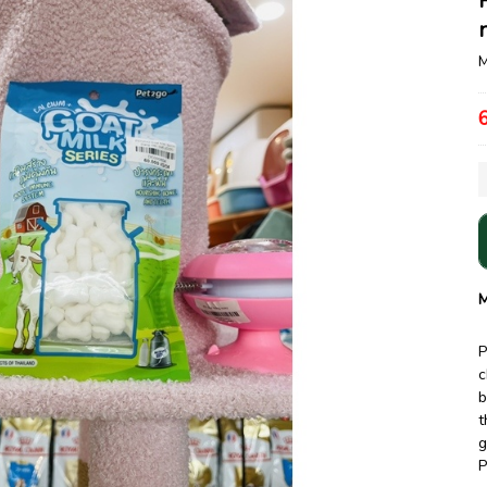
M
M
P
c
b
t
g
P