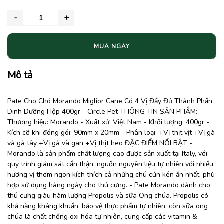
MUA NGAY
Mô tả
Pate Cho Chó Morando Miglior Cane Có 4 Vị Đầy Đủ Thành Phần
Dinh Dưỡng Hộp 400gr - Circle Pet THÔNG TIN SẢN PHẨM: -
Thương hiệu: Morando - Xuất xứ: Việt Nam - Khối lượng: 400gr -
Kích cỡ khi đóng gói: 90mm x 20mm - Phân loại: +Vị thịt vịt +Vị gà
và gà tây +Vị gà và gan +Vị thịt heo ĐẶC ĐIỂM NỔI BẬT -
Morando là sản phẩm chất lượng cao được sản xuất tại Italy, với
quy trình giám sát cẩn thận, nguồn nguyên liệu tự nhiên với nhiều
hương vị thơm ngon kích thích cả những chú cún kén ăn nhất, phù
hợp sử dụng hàng ngày cho thú cưng. - Pate Morando dành cho
thú cưng giàu hàm lượng Propolis và sữa Ong chúa. Propolis có
khả năng kháng khuẩn, bảo vệ thực phẩm tự nhiên, còn sữa ong
chúa là chất chống oxi hóa tự nhiên, cung cấp các vitamin &