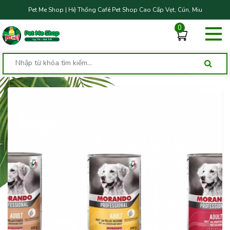
Pet Me Shop | Hệ Thống Café Pet Shop Cao Cấp Vẹt, Cún, Miu
0