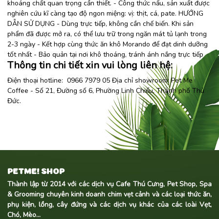
khoáng chất quan trọng cần thiết. - Công thức nấu, sản xuất được
nghiên cứu kĩ càng tạo độ ngon miệng: vị: thịt, cá, pate. HƯỚNG
DẪN SỬ DỤNG - Dùng trực tiếp, không cần chế biến. Khi sản
phẩm đã được mở ra, có thể lưu trữ trong ngăn mát tủ lạnh trong
2-3 ngày - Kết hợp cùng thức ăn khô Morando để đạt dinh dưỡng
tốt nhất - Bảo quản tại nơi khô thoáng, tránh ánh nắng trực tiếp
Thông tin chi tiết xin vui lòng liên hệ:
Điện thoại hotline: 0966 7979 05 Địa chỉ showroom:
Pet Me
Coffee
- Số 21, Đường số 6, Phường Linh Chiểu, Thành phố Thủ
Đức.
PETME! SHOP
Thành lập từ 2014 với các dịch vụ Cafe Thú Cưng, Pet Shop, Spa
& Grooming chuyên kinh doanh
chim vẹt cảnh
và các loại thức ăn,
phụ kiện, lồng, cây đứng và các dịch vụ khác của các loài Vẹt,
Chó, Mèo...