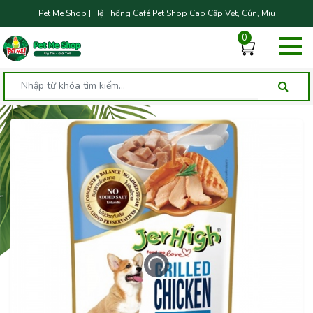
Pet Me Shop | Hệ Thống Café Pet Shop Cao Cấp Vẹt, Cún, Miu
0