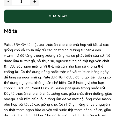
MUA NGAY
Mô tả
Pate JERHIGH là một loại thức ăn cho chó phù hợp với tất cả các
giống chó và chứa đầy đủ các chất dinh dưỡng từ canxi đến
vitamin D để tăng trưởng xương, răng, và sự phát triển của cơ. Nó
được làm từ thịt gà, bò thực sự, nguyên từng sớ thịt nguyên chất
& nước sốt ngon miệng. Vì thế, mà cún nhà bạn sẽ không thể
chống lại! Có thể dùng riêng hoặc trộn nó với thức ăn hằng ngày
để tăng sự ngon miệng. Pate JERHIGH được đóng gói tiện dụng có
thể dùng ngay mà không cần chế biến. Có 5 hương vị cho bạn
chọn: 1. JerHigh Roast Duck in Gravy (Vịt quay trong nước sốt)
Đây là thức ăn cho chó chất lượng cao, giàu chất dinh dưỡng, giàu
omega 3 và kẽm để nuôi dưỡng làn da và một bộ lông khỏe mạnh
phù hợp với tất cả các giống chó. Có những miếng thịt vịt nguyên
sớ thật thơm ngon hòa quyện với nước thịt thơm sánh, dễ ăn, giàu
đạm và chất dinh dưỡng. Cho dù ăn một mình hoặc trộn với hạt