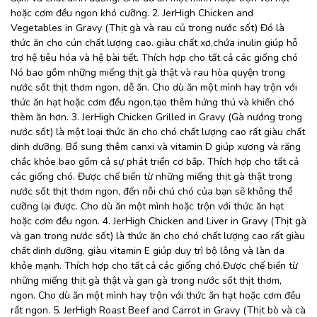
hoặc cơm đều ngon khó cưỡng. 2. JerHigh Chicken and
Vegetables in Gravy (Thịt gà và rau củ trong nước sốt) Đó là
thức ăn cho cún chất lượng cao. giàu chất xơ,chứa inulin giúp hỗ
trợ hệ tiêu hóa và hệ bài tiết. Thích hợp cho tất cả các giống chó
Nó bao gồm những miếng thịt gà thật và rau hòa quyện trong
nước sốt thịt thơm ngon, dễ ăn. Cho dù ăn một mình hay trộn với
thức ăn hạt hoặc cơm đều ngon,tạo thêm hứng thú và khiến chó
thèm ăn hơn. 3. JerHigh Chicken Grilled in Gravy (Gà nướng trong
nước sốt) là một loại thức ăn cho chó chất lượng cao rất giàu chất
dinh dưỡng. Bổ sung thêm canxi và vitamin D giúp xương và răng
chắc khỏe bao gồm cả sự phát triển cơ bắp. Thích hợp cho tất cả
các giống chó. Được chế biến từ những miếng thịt gà thật trong
nước sốt thịt thơm ngon, đến nỗi chú chó của bạn sẽ không thể
cưỡng lại được. Cho dù ăn một mình hoặc trộn với thức ăn hạt
hoặc cơm đều ngon. 4. JerHigh Chicken and Liver in Gravy (Thịt gà
và gan trong nước sốt) là thức ăn cho chó chất lượng cao rất giàu
chất dinh dưỡng, giàu vitamin E giúp duy trì bộ lông và làn da
khỏe mạnh. Thích hợp cho tất cả các giống chó.Được chế biến từ
những miếng thịt gà thật và gan gà trong nước sốt thịt thơm,
ngon. Cho dù ăn một mình hay trộn với thức ăn hạt hoặc cơm đều
rất ngon. 5. JerHigh Roast Beef and Carrot in Gravy (Thịt bò và cà