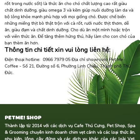
rốt trong nước sốt) là thức ăn cho chó chất lượng cao rất giàu
chất dinh dưỡng, giàu omega 3 và kẽm giúp nuôi dưỡng làn da và
bộ lông khỏe mạnh phù hợp với mọi giống chó. Được chế biến
những miếng thịt bò thật trộn với cà rốt, rưới nước thịt thơm, dễ
ăn, giàu đạm và chất dinh dưỡng. Cho dù ăn một mình hoặc trộn
với viên thức ăn. Để tăng thêm hứng thú, hãy làm cho con chó của
bạn thèm ăn hơn.
Thông tin chi tiết xin vui lòng liên hệ:
Điện thoại hotline: 0966 7979 05 Địa chỉ showroom:
Pet Me
Coffee
- Số 21, Đường số 6, Phường Linh Chiểu, Thành phố Thủ
Đức.
PETME! SHOP
Thành lập từ 2014 với các dịch vụ Cafe Thú Cưng, Pet Shop, Spa
& Grooming chuyên kinh doanh
chim vẹt cảnh
và các loại thức ăn,
phụ kiện, lồng, cây đứng và các dịch vụ khác của các loài Vẹt,