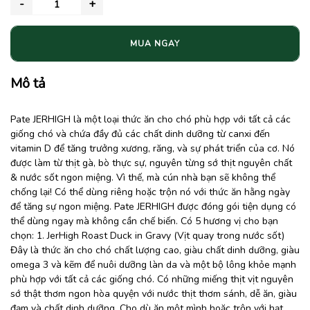
MUA NGAY
Mô tả
Pate JERHIGH là một loại thức ăn cho chó phù hợp với tất cả các
giống chó và chứa đầy đủ các chất dinh dưỡng từ canxi đến
vitamin D để tăng trưởng xương, răng, và sự phát triển của cơ. Nó
được làm từ thịt gà, bò thực sự, nguyên từng sớ thịt nguyên chất
& nước sốt ngon miệng. Vì thế, mà cún nhà bạn sẽ không thể
chống lại! Có thể dùng riêng hoặc trộn nó với thức ăn hằng ngày
để tăng sự ngon miệng. Pate JERHIGH được đóng gói tiện dụng có
thể dùng ngay mà không cần chế biến. Có 5 hương vị cho bạn
chọn: 1. JerHigh Roast Duck in Gravy (Vịt quay trong nước sốt)
Đây là thức ăn cho chó chất lượng cao, giàu chất dinh dưỡng, giàu
omega 3 và kẽm để nuôi dưỡng làn da và một bộ lông khỏe mạnh
phù hợp với tất cả các giống chó. Có những miếng thịt vịt nguyên
sớ thật thơm ngon hòa quyện với nước thịt thơm sánh, dễ ăn, giàu
đạm và chất dinh dưỡng. Cho dù ăn một mình hoặc trộn với hạt