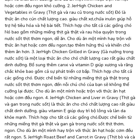
hoặc cơm đều ngon khó cưỡng. 2. JerHigh Chicken and
Vegetables in Gravy (Thịt gà và rau củ trong nước sốt) Đó là
thức ăn cho cún chất lượng cao. giàu chất xơ,chứa inulin giúp hỗ
trợ hệ tiêu hóa và hệ bài tiết. Thích hợp cho tất cả các giống chó
Nó bao gồm những miếng thịt gà thật và rau hòa quyện trong
nước sốt thịt thơm ngon, dễ ăn. Cho dù ăn một mình hay trộn với
thức ăn hạt hoặc cơm đều ngon,tạo thêm hứng thú và khiến chó
thèm ăn hơn. 3. JerHigh Chicken Grilled in Gravy (Gà nướng trong
nước sốt) là một loại thức ăn cho chó chất lượng cao rất giàu chất
dinh dưỡng. Bổ sung thêm canxi và vitamin D giúp xương và răng
chắc khỏe bao gồm cả sự phát triển cơ bắp. Thích hợp cho tất cả
các giống chó. Được chế biến từ những miếng thịt gà thật trong
nước sốt thịt thơm ngon, đến nỗi chú chó của bạn sẽ không thể
cưỡng lại được. Cho dù ăn một mình hoặc trộn với thức ăn hạt
hoặc cơm đều ngon. 4. JerHigh Chicken and Liver in Gravy (Thịt gà
và gan trong nước sốt) là thức ăn cho chó chất lượng cao rất giàu
chất dinh dưỡng, giàu vitamin E giúp duy trì bộ lông và làn da
khỏe mạnh. Thích hợp cho tất cả các giống chó.Được chế biến từ
những miếng thịt gà thật và gan gà trong nước sốt thịt thơm,
ngon. Cho dù ăn một mình hay trộn với thức ăn hạt hoặc cơm đều
rất ngon. 5. JerHigh Roast Beef and Carrot in Gravy (Thịt bò và cà