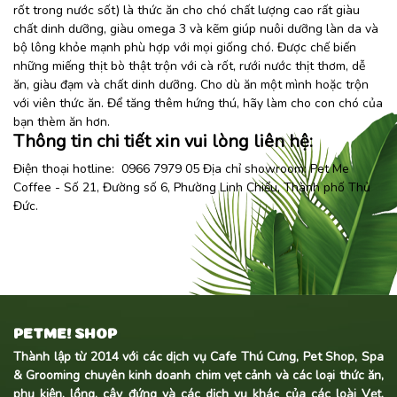
rốt trong nước sốt) là thức ăn cho chó chất lượng cao rất giàu
chất dinh dưỡng, giàu omega 3 và kẽm giúp nuôi dưỡng làn da và
bộ lông khỏe mạnh phù hợp với mọi giống chó. Được chế biến
những miếng thịt bò thật trộn với cà rốt, rưới nước thịt thơm, dễ
ăn, giàu đạm và chất dinh dưỡng. Cho dù ăn một mình hoặc trộn
với viên thức ăn. Để tăng thêm hứng thú, hãy làm cho con chó của
bạn thèm ăn hơn.
Thông tin chi tiết xin vui lòng liên hệ:
Điện thoại hotline: 0966 7979 05 Địa chỉ showroom:
Pet Me
Coffee
- Số 21, Đường số 6, Phường Linh Chiểu, Thành phố Thủ
Đức.
PETME! SHOP
Thành lập từ 2014 với các dịch vụ Cafe Thú Cưng, Pet Shop, Spa
& Grooming chuyên kinh doanh
chim vẹt cảnh
và các loại thức ăn,
phụ kiện, lồng, cây đứng và các dịch vụ khác của các loài Vẹt,