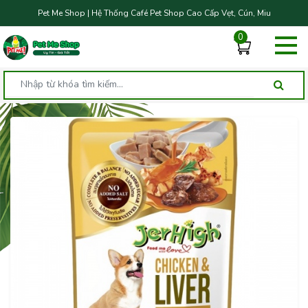
Pet Me Shop | Hệ Thống Café Pet Shop Cao Cấp Vẹt, Cún, Miu
0