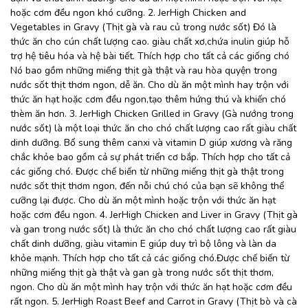
hoặc cơm đều ngon khó cưỡng. 2. JerHigh Chicken and
Vegetables in Gravy (Thịt gà và rau củ trong nước sốt) Đó là
thức ăn cho cún chất lượng cao. giàu chất xơ,chứa inulin giúp hỗ
trợ hệ tiêu hóa và hệ bài tiết. Thích hợp cho tất cả các giống chó
Nó bao gồm những miếng thịt gà thật và rau hòa quyện trong
nước sốt thịt thơm ngon, dễ ăn. Cho dù ăn một mình hay trộn với
thức ăn hạt hoặc cơm đều ngon,tạo thêm hứng thú và khiến chó
thèm ăn hơn. 3. JerHigh Chicken Grilled in Gravy (Gà nướng trong
nước sốt) là một loại thức ăn cho chó chất lượng cao rất giàu chất
dinh dưỡng. Bổ sung thêm canxi và vitamin D giúp xương và răng
chắc khỏe bao gồm cả sự phát triển cơ bắp. Thích hợp cho tất cả
các giống chó. Được chế biến từ những miếng thịt gà thật trong
nước sốt thịt thơm ngon, đến nỗi chú chó của bạn sẽ không thể
cưỡng lại được. Cho dù ăn một mình hoặc trộn với thức ăn hạt
hoặc cơm đều ngon. 4. JerHigh Chicken and Liver in Gravy (Thịt gà
và gan trong nước sốt) là thức ăn cho chó chất lượng cao rất giàu
chất dinh dưỡng, giàu vitamin E giúp duy trì bộ lông và làn da
khỏe mạnh. Thích hợp cho tất cả các giống chó.Được chế biến từ
những miếng thịt gà thật và gan gà trong nước sốt thịt thơm,
ngon. Cho dù ăn một mình hay trộn với thức ăn hạt hoặc cơm đều
rất ngon. 5. JerHigh Roast Beef and Carrot in Gravy (Thịt bò và cà