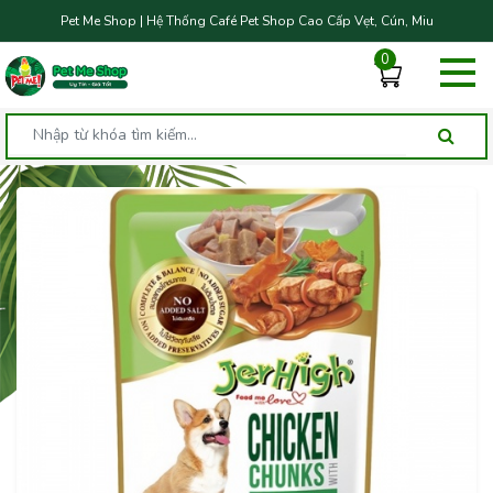
Pet Me Shop | Hệ Thống Café Pet Shop Cao Cấp Vẹt, Cún, Miu
0