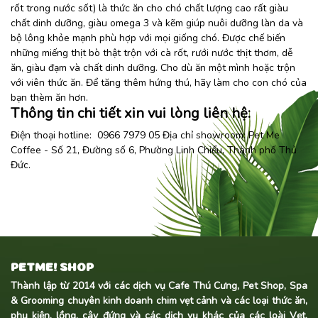
rốt trong nước sốt) là thức ăn cho chó chất lượng cao rất giàu
chất dinh dưỡng, giàu omega 3 và kẽm giúp nuôi dưỡng làn da và
bộ lông khỏe mạnh phù hợp với mọi giống chó. Được chế biến
những miếng thịt bò thật trộn với cà rốt, rưới nước thịt thơm, dễ
ăn, giàu đạm và chất dinh dưỡng. Cho dù ăn một mình hoặc trộn
với viên thức ăn. Để tăng thêm hứng thú, hãy làm cho con chó của
bạn thèm ăn hơn.
Thông tin chi tiết xin vui lòng liên hệ:
Điện thoại hotline: 0966 7979 05 Địa chỉ showroom:
Pet Me
Coffee
- Số 21, Đường số 6, Phường Linh Chiểu, Thành phố Thủ
Đức.
PETME! SHOP
Thành lập từ 2014 với các dịch vụ Cafe Thú Cưng, Pet Shop, Spa
& Grooming chuyên kinh doanh
chim vẹt cảnh
và các loại thức ăn,
phụ kiện, lồng, cây đứng và các dịch vụ khác của các loài Vẹt,