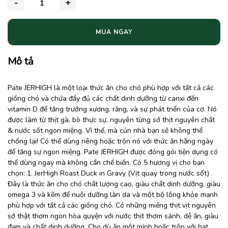
MUA NGAY
Mô tả
Pate JERHIGH là một loại thức ăn cho chó phù hợp với tất cả các
giống chó và chứa đầy đủ các chất dinh dưỡng từ canxi đến
vitamin D để tăng trưởng xương, răng, và sự phát triển của cơ. Nó
được làm từ thịt gà, bò thực sự, nguyên từng sớ thịt nguyên chất
& nước sốt ngon miệng. Vì thế, mà cún nhà bạn sẽ không thể
chống lại! Có thể dùng riêng hoặc trộn nó với thức ăn hằng ngày
để tăng sự ngon miệng. Pate JERHIGH được đóng gói tiện dụng có
thể dùng ngay mà không cần chế biến. Có 5 hương vị cho bạn
chọn: 1. JerHigh Roast Duck in Gravy (Vịt quay trong nước sốt)
Đây là thức ăn cho chó chất lượng cao, giàu chất dinh dưỡng, giàu
omega 3 và kẽm để nuôi dưỡng làn da và một bộ lông khỏe mạnh
phù hợp với tất cả các giống chó. Có những miếng thịt vịt nguyên
sớ thật thơm ngon hòa quyện với nước thịt thơm sánh, dễ ăn, giàu
đạm và chất dinh dưỡng. Cho dù ăn một mình hoặc trộn với hạt