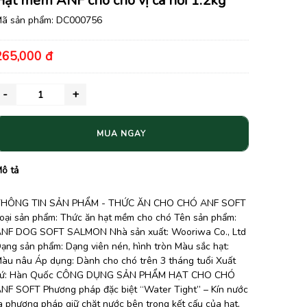
Hạt mềm ANF cho chó vị cá hồi 1.2kg
ã sản phẩm:
DC000756
265,000 đ
MUA NGAY
ô tả
HÔNG TIN SẢN PHẨM - THỨC ĂN CHO CHÓ ANF SOFT
oại sản phẩm: Thức ăn hạt mềm cho chó Tên sản phẩm:
NF DOG SOFT SALMON Nhà sản xuất: Wooriwa Co., Ltd
ạng sản phẩm: Dạng viên nén, hình tròn Màu sắc hạt:
àu nâu Áp dụng: Dành cho chó trên 3 tháng tuổi Xuất
ứ: Hàn Quốc CÔNG DỤNG SẢN PHẨM HẠT CHO CHÓ
NF SOFT Phương pháp đặc biệt “Water Tight” – Kín nước
à phương pháp giữ chặt nước bên trong kết cấu của hạt,