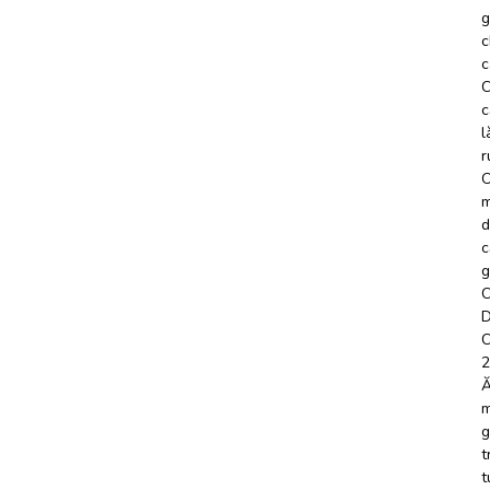
g
c
c
C
c
l
r
O
m
d
c
g
C
D
C
2
Ă
m
g
t
t