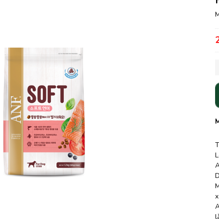
M
M
T
L
A
D
M
x
A
l