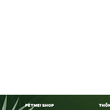
PETME! SHOP
THÔN