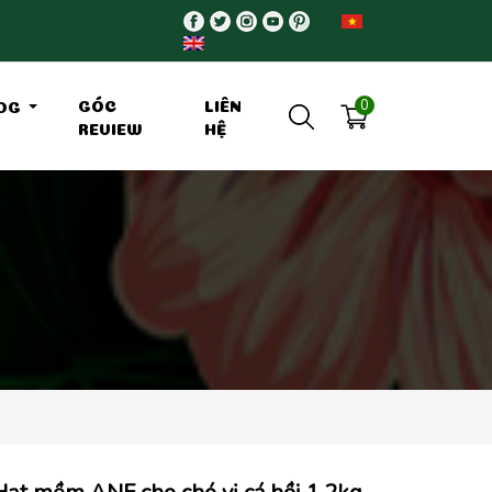
0
GÓC
LIÊN
OG
REVIEW
HỆ