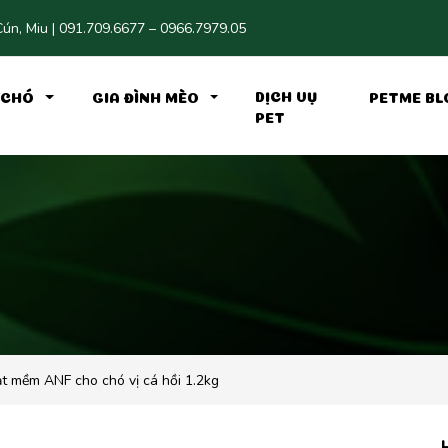
ún, Miu | 091.709.6677 – 0966.7979.05
DỊCH VỤ
H CHÓ
GIA ĐÌNH MÈO
PETME BL
PET
t mềm ANF cho chó vị cá hồi 1.2kg