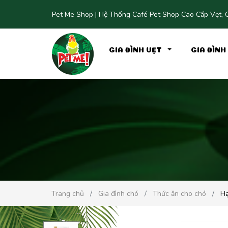
Pet Me Shop | Hệ Thống Café Pet Shop Cao Cấp Vẹt, C
GIA ĐÌNH VẸT
GIA ĐÌN
Trang chủ
Gia đình chó
Thức ăn cho chó
Hạ