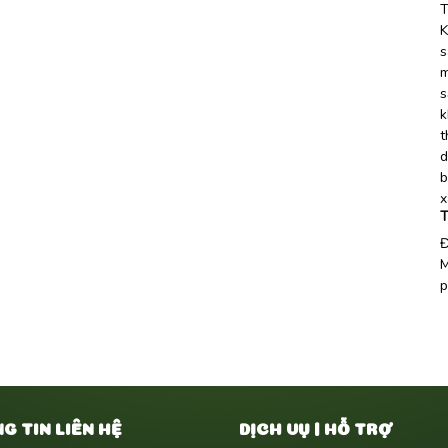
T
K
s
m
s
k
t
d
b
x
T
Đ
M
p
G TIN LIÊN HỆ
DỊCH VỤ | HỖ TRỢ