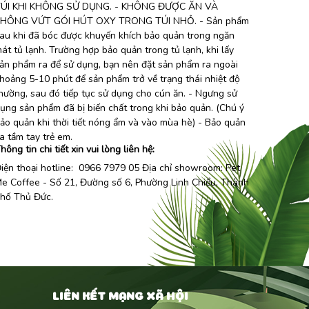
ÚI KHI KHÔNG SỬ DỤNG. - KHÔNG ĐƯỢC ĂN VÀ
HÔNG VỨT GÓI HÚT OXY TRONG TÚI NHỎ. - Sản phẩm
au khi đã bóc được khuyến khích bảo quản trong ngăn
át tủ lạnh. Trường hợp bảo quản trong tủ lạnh, khi lấy
ản phẩm ra để sử dụng, bạn nên đặt sản phẩm ra ngoài
hoảng 5-10 phút để sản phẩm trở về trạng thái nhiệt độ
hường, sau đó tiếp tục sử dụng cho cún ăn. - Ngưng sử
ụng sản phẩm đã bị biến chất trong khi bảo quản. (Chú ý
ảo quản khi thời tiết nóng ẩm và vào mùa hè) - Bảo quản
a tầm tay trẻ em.
hông tin chi tiết xin vui lòng liên hệ:
iện thoại hotline: 0966 7979 05 Địa chỉ showroom:
Pet
e Coffee
- Số 21, Đường số 6, Phường Linh Chiểu, Thành
hố Thủ Đức.
LIÊN KẾT MẠNG XÃ HỘI