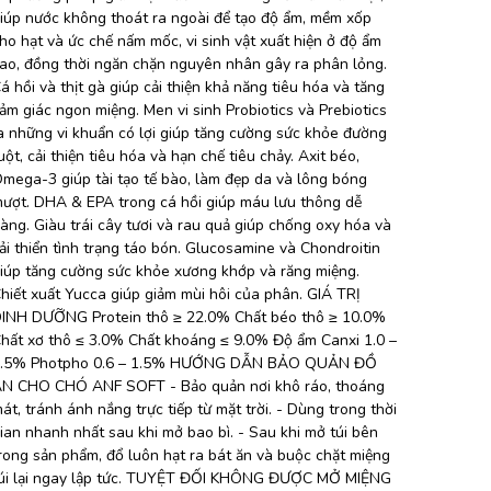
iúp nước không thoát ra ngoài để tạo độ ẩm, mềm xốp
ho hạt và ức chế nấm mốc, vi sinh vật xuất hiện ở độ ẩm
ao, đồng thời ngăn chặn nguyên nhân gây ra phân lỏng.
á hồi và thịt gà giúp cải thiện khả năng tiêu hóa và tăng
ảm giác ngon miệng. Men vi sinh Probiotics và Prebiotics
à những vi khuẩn có lợi giúp tăng cường sức khỏe đường
uột, cải thiện tiêu hóa và hạn chế tiêu chảy. Axit béo,
mega-3 giúp tài tạo tế bào, làm đẹp da và lông bóng
ượt. DHA & EPA trong cá hồi giúp máu lưu thông dễ
àng. Giàu trái cây tươi và rau quả giúp chống oxy hóa và
ải thiển tình trạng táo bón. Glucosamine và Chondroitin
iúp tăng cường sức khỏe xương khớp và răng miệng.
hiết xuất Yucca giúp giảm mùi hôi của phân. GIÁ TRỊ
INH DƯỠNG Protein thô ≥ 22.0% Chất béo thô ≥ 10.0%
hất xơ thô ≤ 3.0% Chất khoáng ≤ 9.0% Độ ẩm Canxi 1.0 –
.5% Photpho 0.6 – 1.5% HƯỚNG DẪN BẢO QUẢN ĐỒ
N CHO CHÓ ANF SOFT - Bảo quản nơi khô ráo, thoáng
át, tránh ánh nắng trực tiếp từ mặt trời. - Dùng trong thời
ian nhanh nhất sau khi mở bao bì. - Sau khi mở túi bên
rong sản phẩm, đổ luôn hạt ra bát ăn và buộc chặt miệng
úi lại ngay lập tức. TUYỆT ĐỐI KHÔNG ĐƯỢC MỞ MIỆNG