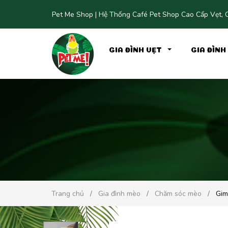
Pet Me Shop | Hệ Thống Café Pet Shop Cao Cấp Vẹt, C
GIA ĐÌNH VẸT
GIA ĐÌN
Trang chủ
Gia đình mèo
Chăm sóc mèo
Gim