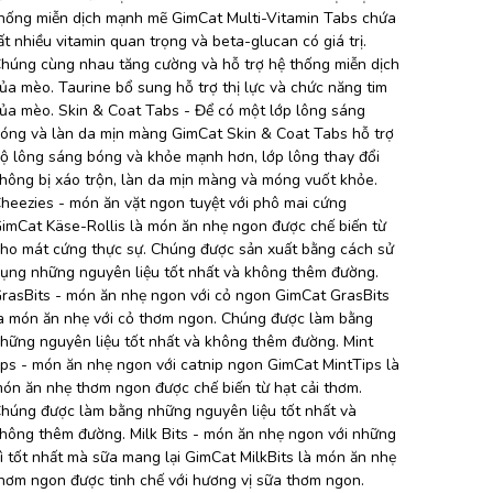
hống miễn dịch mạnh mẽ GimCat Multi-Vitamin Tabs chứa
ất nhiều vitamin quan trọng và beta-glucan có giá trị.
húng cùng nhau tăng cường và hỗ trợ hệ thống miễn dịch
ủa mèo. Taurine bổ sung hỗ trợ thị lực và chức năng tim
ủa mèo. Skin & Coat Tabs - Để có một lớp lông sáng
óng và làn da mịn màng GimCat Skin & Coat Tabs hỗ trợ
ộ lông sáng bóng và khỏe mạnh hơn, lớp lông thay đổi
hông bị xáo trộn, làn da mịn màng và móng vuốt khỏe.
heezies - món ăn vặt ngon tuyệt với phô mai cứng
imCat Käse-Rollis là món ăn nhẹ ngon được chế biến từ
ho mát cứng thực sự. Chúng được sản xuất bằng cách sử
ụng những nguyên liệu tốt nhất và không thêm đường.
rasBits - món ăn nhẹ ngon với cỏ ngon GimCat GrasBits
à món ăn nhẹ với cỏ thơm ngon. Chúng được làm bằng
hững nguyên liệu tốt nhất và không thêm đường. Mint
ips - món ăn nhẹ ngon với catnip ngon GimCat MintTips là
ón ăn nhẹ thơm ngon được chế biến từ hạt cải thơm.
húng được làm bằng những nguyên liệu tốt nhất và
hông thêm đường. Milk Bits - món ăn nhẹ ngon với những
ì tốt nhất mà sữa mang lại GimCat MilkBits là món ăn nhẹ
hơm ngon được tinh chế với hương vị sữa thơm ngon.