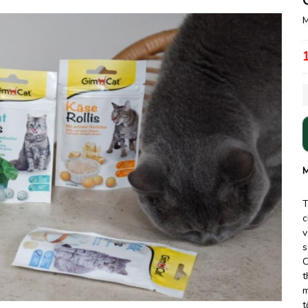
M
M
T
c
v
s
C
t
m
t