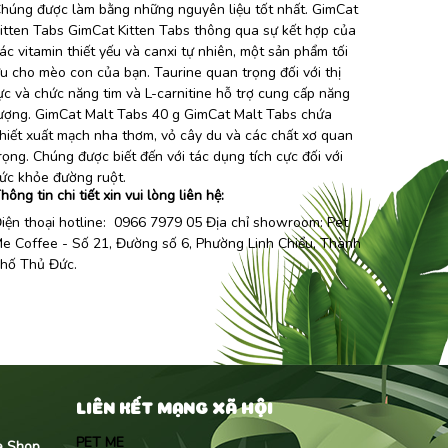
húng được làm bằng những nguyên liệu tốt nhất. GimCat
itten Tabs GimCat Kitten Tabs thông qua sự kết hợp của
ác vitamin thiết yếu và canxi tự nhiên, một sản phẩm tối
u cho mèo con của bạn. Taurine quan trọng đối với thị
ực và chức năng tim và L-carnitine hỗ trợ cung cấp năng
ượng. GimCat Malt Tabs 40 g GimCat Malt Tabs chứa
hiết xuất mạch nha thơm, vỏ cây du và các chất xơ quan
rọng. Chúng được biết đến với tác dụng tích cực đối với
ức khỏe đường ruột.
hông tin chi tiết xin vui lòng liên hệ:
iện thoại hotline: 0966 7979 05 Địa chỉ showroom:
Pet
e Coffee
- Số 21, Đường số 6, Phường Linh Chiểu, Thành
hố Thủ Đức.
LIÊN KẾT MẠNG XÃ HỘI
PET ME
me Shop