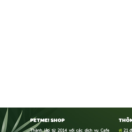
PETME! SHOP
THÔN
Thành lập từ 2014 với các dịch vụ Cafe
21 đ