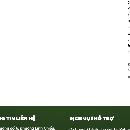
C
K
c
ư
l
l
c
t
s
T
Đ
M
p
G TIN LIÊN HỆ
DỊCH VỤ | HỖ TRỢ
ường số 6, phường Linh Chiểu,
Dịch vụ trị bệnh cho vẹt tại Pet