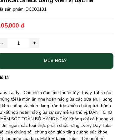
GimCat Snack dạng viên vị bạc hà
ã sản phẩm:
DC000131
105,000 đ
MUA NGAY
ô tả
abs Tasty - Cho niềm đam mê thuần túy! Tasty Tabs của
húng tôi là món ăn nhẹ hoàn hảo giữa các bữa ăn. Hương
ị khó cưỡng và hình dạng tròn trịa khiến chúng trở thành
ự kết hợp hoàn hảo giữa sự say mê và thú vị. DÀNH CHO
HĂM SÓC TOÀN BỘ HÀNG NGÀY Không chỉ có hương vị
hơm ngon, các loại thực phẩm chức năng Every Day Tabs
ới của chúng tôi, chúng còn giúp tăng cường sức khỏe
ốt cho mèo của bạn. Multi-Vitamin Tabs - Cho một hệ