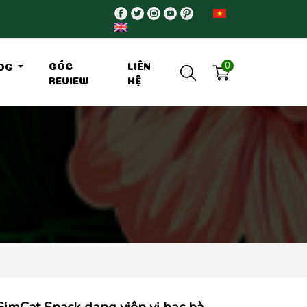
0
GÓC
LIÊN
OG
REVIEW
HỆ