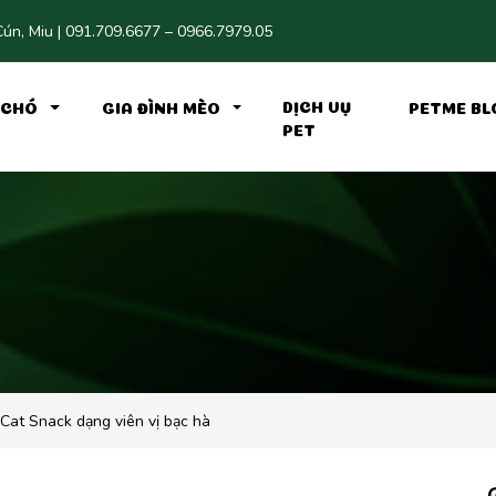
ún, Miu | 091.709.6677 – 0966.7979.05
DỊCH VỤ
H CHÓ
GIA ĐÌNH MÈO
PETME BL
PET
Cat Snack dạng viên vị bạc hà