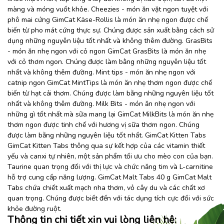
màng và móng vuốt khỏe. Cheezies - món ăn vặt ngon tuyệt với
phô mai cứng GimCat Käse-Rollis là món ăn nhẹ ngon được chế
biến từ pho mát cứng thực sự. Chúng được sản xuất bằng cách sử
dụng những nguyên liệu tốt nhất và không thêm đường. GrasBits
- món ăn nhẹ ngon với cỏ ngon GimCat GrasBits là món ăn nhẹ
với cỏ thơm ngon. Chúng được làm bằng những nguyên liệu tốt
nhất và không thêm đường. Mint tips - món ăn nhẹ ngon với
catnip ngon GimCat MintTips là món ăn nhẹ thơm ngon được chế
biến từ hạt cải thơm. Chúng được làm bằng những nguyên liệu tốt
nhất và không thêm đường. Milk Bits - món ăn nhẹ ngon với
những gì tốt nhất mà sữa mang lại GimCat MilkBits là món ăn nhẹ
thơm ngon được tinh chế với hương vị sữa thơm ngon. Chúng
được làm bằng những nguyên liệu tốt nhất. GimCat Kitten Tabs
GimCat Kitten Tabs thông qua sự kết hợp của các vitamin thiết
yếu và canxi tự nhiên, một sản phẩm tối ưu cho mèo con của bạn.
Taurine quan trọng đối với thị lực và chức năng tim và L-carnitine
hỗ trợ cung cấp năng lượng. GimCat Malt Tabs 40 g GimCat Malt
Tabs chứa chiết xuất mạch nha thơm, vỏ cây du và các chất xơ
quan trọng. Chúng được biết đến với tác dụng tích cực đối với sức
khỏe đường ruột.
Thông tin chi tiết xin vui lòng liên hệ: