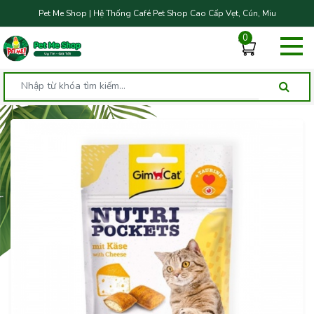
Pet Me Shop | Hệ Thống Café Pet Shop Cao Cấp Vẹt, Cún, Miu
0