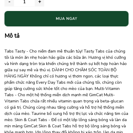
MUA NGAY
Mô tả
Tabs Tasty - Cho niềm đam mê thuần túy! Tasty Tabs của chúng
tôi là món ăn nhẹ hoàn hảo giữa các bữa ăn. Hương vị khó cưỡng
và hình dạng tròn trịa khiến chúng trở thành sự kết hợp hoàn hảo
giữa sự say mê và thú vị. DÀNH CHO CHĂM SÓC TOÀN BỘ
HÀNG NGÀY Không chỉ có hương vị thơm ngon, các loại thực
phẩm chức năng Every Day Tabs mới của chúng tôi, chúng còn
giúp tăng cường sức khỏe tốt cho mèo của bạn. Multi-Vitamin
Tabs - Cho một hệ thống miễn dịch mạnh mẽ GimCat Multi-
Vitamin Tabs chứa rất nhiều vitamin quan trọng và beta-glucan
có giá trị. Chúng cùng nhau tăng cường và hỗ trợ hệ thống miễn
dịch của mèo. Taurine bổ sung hỗ trợ thị lực và chức năng tim của
mèo. Skin & Coat Tabs - Để có một lớp lông sáng bóng và làn da
mịn màng GimCat Skin & Coat Tabs hỗ trợ bộ lông sáng bóng và
khỏe mạnh hơn, lớp lông thay đổi không bị xáo trộn, làn da mịn