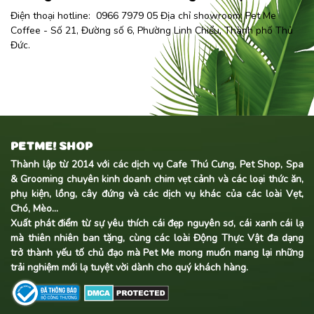
Điện thoại hotline: 0966 7979 05 Địa chỉ showroom:
Pet Me
Coffee
- Số 21, Đường số 6, Phường Linh Chiểu, Thành phố Thủ
Đức.
PETME! SHOP
Thành lập từ 2014 với các dịch vụ Cafe Thú Cưng, Pet Shop, Spa
& Grooming chuyên kinh doanh
chim vẹt cảnh
và các loại thức ăn,
phụ kiện, lồng, cây đứng và các dịch vụ khác của các loài Vẹt,
Chó, Mèo...
Xuất phát điểm từ sự yêu thích cái đẹp nguyên sơ, cái xanh cái lạ
mà thiên nhiên ban tặng, cùng các loài Động Thực Vật đa dạng
trở thành yếu tố chủ đạo mà Pet Me mong muốn mang lại những
trải nghiệm mới lạ tuyệt vời dành cho quý khách hàng.