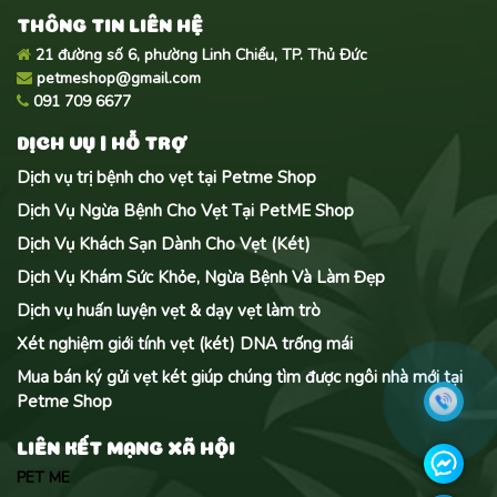
THÔNG TIN LIÊN HỆ
21 đường số 6, phường Linh Chiểu, TP. Thủ Đức
petmeshop@gmail.com
091 709 6677
DỊCH VỤ | HỖ TRỢ
Dịch vụ trị bệnh cho vẹt tại Petme Shop
Dịch Vụ Ngừa Bệnh Cho Vẹt Tại PetME Shop
Dịch Vụ Khách Sạn Dành Cho Vẹt (Két)
Dịch Vụ Khám Sức Khỏe, Ngừa Bệnh Và Làm Đẹp
Dịch vụ huấn luyện vẹt & dạy vẹt làm trò
Xét nghiệm giới tính vẹt (két) DNA trống mái
Mua bán ký gửi vẹt két giúp chúng tìm được ngôi nhà mới tại
Petme Shop
LIÊN KẾT MẠNG XÃ HỘI
PET ME