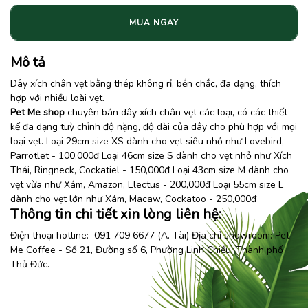
MUA NGAY
Mô tả
Dây xích chân vẹt bằng thép không rỉ, bền chắc, đa dạng, thích
hợp với nhiều loài vẹt.
Pet Me shop
chuyên bán dây
xích chân vẹt
các loại, có các thiết
kế đa dạng tuỳ chỉnh độ nặng, độ dài của dây cho phù hợp với mọi
loại vẹt. Loại 29cm size XS dành cho vẹt siêu nhỏ như Lovebird,
Parrotlet - 100,000đ Loại 46cm size S dành cho vẹt nhỏ như Xích
Thái, Ringneck, Cockatiel - 150,000đ Loại 43cm size M dành cho
vẹt vừa như Xám, Amazon, Electus - 200,000đ Loại 55cm size L
dành cho vẹt lớn như Xám, Macaw, Cockatoo - 250,000đ
Thông tin chi tiết xin lòng liên hệ:
Điện thoại hotline: 091 709 6677 (A. Tài) Địa chỉ showroom:
Pet
Me Coffee
- Số 21, Đường số 6, Phường Linh Chiểu, Thành phố
Thủ Đức.