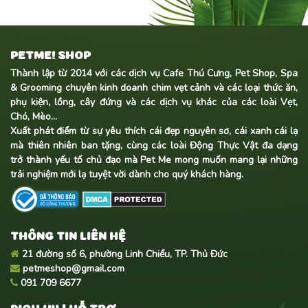
PETME! SHOP
Thành lập từ 2014 với các dịch vụ Cafe Thú Cưng, Pet Shop, Spa
& Grooming chuyên kinh doanh
chim vẹt cảnh
và các loại thức ăn,
phụ kiện, lồng, cây đứng và các dịch vụ khác của các loài Vẹt,
Chó, Mèo...
Xuất phát điểm từ sự yêu thích cái đẹp nguyên sơ, cái xanh cái lạ
mà thiên nhiên ban tặng, cùng các loài Động Thực Vật đa dạng
trở thành yếu tố chủ đạo mà Pet Me mong muốn mang lại những
trải nghiệm mới lạ tuyệt vời dành cho quý khách hàng.
THÔNG TIN LIÊN HỆ
21 đường số 6, phường Linh Chiểu, TP. Thủ Đức
petmeshop@gmail.com
091 709 6677
DỊCH VỤ | HỖ TRỢ