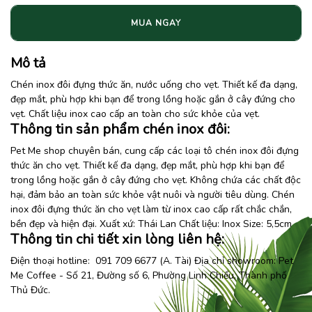
MUA NGAY
Mô tả
Chén inox đôi đựng thức ăn, nước uống cho vẹt. Thiết kế đa dạng,
đẹp mắt, phù hợp khi bạn để trong lồng hoặc gắn ở cây đứng cho
vẹt. Chất liệu inox cao cấp an toàn cho sức khỏe của vẹt.
Thông tin sản phẩm chén inox đôi:
Pet Me shop chuyên bán, cung cấp các loại tô
chén inox đôi
đựng
thức ăn cho vẹt. Thiết kế đa dạng, đẹp mắt, phù hợp khi bạn để
trong lồng hoặc gắn ở cây đứng cho vẹt. Không chứa các chất độc
hại, đảm bảo an toàn sức khỏe vật nuôi và người tiêu dùng. Chén
inox đôi đựng thức ăn cho vẹt làm từ inox cao cấp rất chắc chắn,
bền đẹp và hiện đại. Xuất xứ: Thái Lan Chất liệu: Inox Size: 5,5cm
Thông tin chi tiết xin lòng liên hệ:
Điện thoại hotline: 091 709 6677 (A. Tài) Địa chỉ showroom:
Pet
Me Coffee
- Số 21, Đường số 6, Phường Linh Chiểu, Thành phố
Thủ Đức.