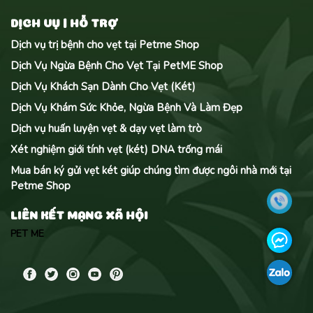
DỊCH VỤ | HỖ TRỢ
Dịch vụ trị bệnh cho vẹt tại Petme Shop
Dịch Vụ Ngừa Bệnh Cho Vẹt Tại PetME Shop
Dịch Vụ Khách Sạn Dành Cho Vẹt (Két)
Dịch Vụ Khám Sức Khỏe, Ngừa Bệnh Và Làm Đẹp
Dịch vụ huấn luyện vẹt & dạy vẹt làm trò
Xét nghiệm giới tính vẹt (két) DNA trống mái
Mua bán ký gửi vẹt két giúp chúng tìm được ngôi nhà mới tại
Petme Shop
LIÊN KẾT MẠNG XÃ HỘI
PET ME