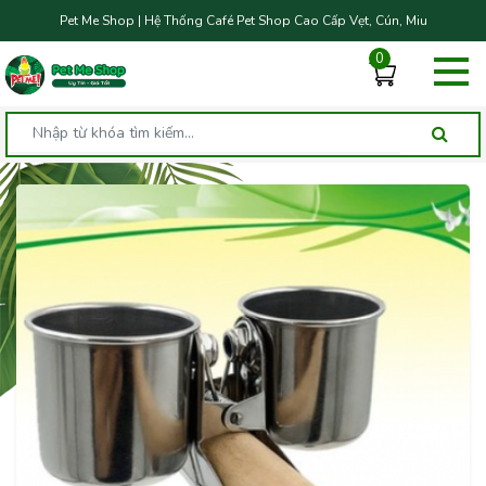
Pet Me Shop | Hệ Thống Café Pet Shop Cao Cấp Vẹt, Cún, Miu
0