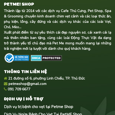
PETME! SHOP
Thành lập từ 2014 với các dịch vụ Cafe Thú Cưng, Pet Shop, Spa
& Grooming chuyên kinh doanh
chim vẹt cảnh
và các loại thức ăn,
phụ kiện, lồng, cây đứng và các dịch vụ khác của các loài Vẹt,
Chó, Mèo...
Xuất phát điểm từ sự yêu thích cái đẹp nguyên sơ, cái xanh cái lạ
mà thiên nhiên ban tặng, cùng các loài Động Thực Vật đa dạng
trở thành yếu tố chủ đạo mà Pet Me mong muốn mang lại những
trải nghiệm mới lạ tuyệt vời dành cho quý khách hàng.
THÔNG TIN LIÊN HỆ
21 đường số 6, phường Linh Chiểu, TP. Thủ Đức
petmeshop@gmail.com
091 709 6677
DỊCH VỤ | HỖ TRỢ
Dịch vụ trị bệnh cho vẹt tại Petme Shop
Dịch Vụ Ngừa Bệnh Cho Vẹt Tại PetME Shop