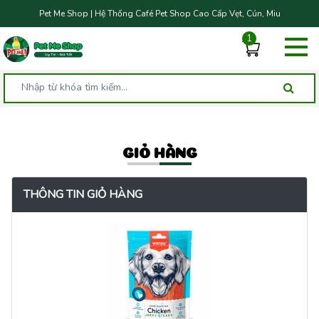
Pet Me Shop | Hệ Thống Café Pet Shop Cao Cấp Vẹt, Cún, Miu
1
GIỎ HÀNG
THÔNG TIN GIỎ HÀNG