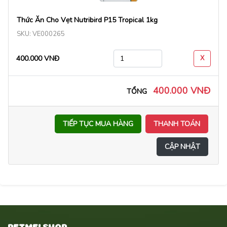
Thức Ăn Cho Vẹt Nutribird P15 Tropical 1kg
SKU: VE000265
400.000 VNĐ
X
400.000 VNĐ
TỔNG
TIẾP TỤC MUA HÀNG
THANH TOÁN
CẬP NHẬT
PETME! SHOP