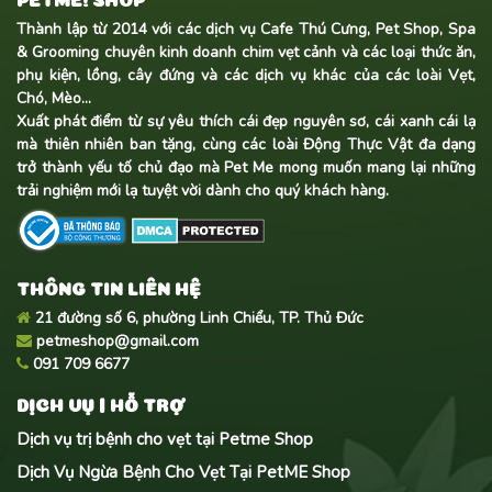
Thành lập từ 2014 với các dịch vụ Cafe Thú Cưng, Pet Shop, Spa
& Grooming chuyên kinh doanh
chim vẹt cảnh
và các loại thức ăn,
phụ kiện, lồng, cây đứng và các dịch vụ khác của các loài Vẹt,
Chó, Mèo...
Xuất phát điểm từ sự yêu thích cái đẹp nguyên sơ, cái xanh cái lạ
mà thiên nhiên ban tặng, cùng các loài Động Thực Vật đa dạng
trở thành yếu tố chủ đạo mà Pet Me mong muốn mang lại những
trải nghiệm mới lạ tuyệt vời dành cho quý khách hàng.
THÔNG TIN LIÊN HỆ
21 đường số 6, phường Linh Chiểu, TP. Thủ Đức
petmeshop@gmail.com
091 709 6677
DỊCH VỤ | HỖ TRỢ
Dịch vụ trị bệnh cho vẹt tại Petme Shop
Dịch Vụ Ngừa Bệnh Cho Vẹt Tại PetME Shop