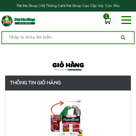
Pet Me Shop | Hệ Thống Café Pet Shop Cao Cấp Vẹt, Cún, Miu
1
GIỎ HÀNG
THÔNG TIN GIỎ HÀNG